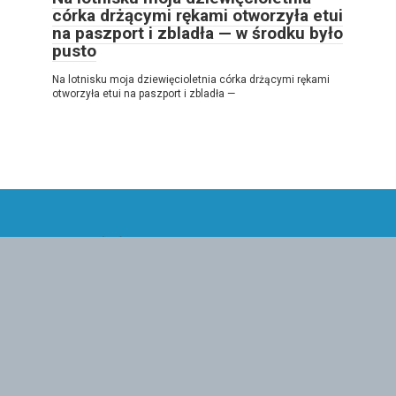
córka drżącymi rękami otworzyła etui
na paszport i zbladła — w środku było
pusto
Na lotnisku moja dziewięcioletnia córka drżącymi rękami
otworzyła etui na paszport i zbladła —
© 2026 Dookoła świata
Polityka Prywatności
|
Polityka plików cookie
|
DMCA
|
Mapa
Serwisu
|
Formularz kontaktowy
Wszelkie prawa zastrzeżone. Odniesienie do naszej strony
internetowej jest obowiązkowe przy cytowaniu. Całkowita lub
częściowa reprodukcja artykułów ze strony internetowej jest
zabroniona bez bezpośredniego linku do
https://infobuono.com/ Osoby, które dopuszczą się naruszeń
praw autorskich, będą odpowiednio ścigane.