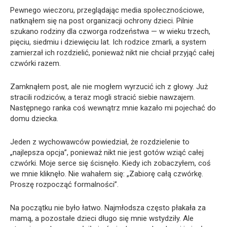
Pewnego wieczoru, przeglądając media społecznościowe,
natknąłem się na post organizacji ochrony dzieci. Pilnie
szukano rodziny dla czworga rodzeństwa — w wieku trzech,
pięciu, siedmiu i dziewięciu lat. Ich rodzice zmarli, a system
zamierzał ich rozdzielić, ponieważ nikt nie chciał przyjąć całej
czwórki razem.
Zamknąłem post, ale nie mogłem wyrzucić ich z głowy. Już
stracili rodziców, a teraz mogli stracić siebie nawzajem.
Następnego ranka coś wewnątrz mnie kazało mi pojechać do
domu dziecka.
Jeden z wychowawców powiedział, że rozdzielenie to
„najlepsza opcja”, ponieważ nikt nie jest gotów wziąć całej
czwórki. Moje serce się ścisnęło. Kiedy ich zobaczyłem, coś
we mnie kliknęło. Nie wahałem się: „Zabiorę całą czwórkę.
Proszę rozpocząć formalności”.
Na początku nie było łatwo. Najmłodsza często płakała za
mamą, a pozostałe dzieci długo się mnie wstydziły. Ale