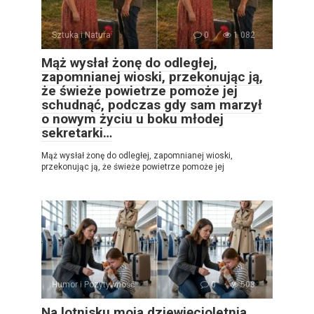
Sztuka i Natura
0
1 082
Mąż wysłał żonę do odległej,
zapomnianej wioski, przekonując ją,
że świeże powietrze pomoże jej
schudnąć, podczas gdy sam marzył
o nowym życiu u boku młodej
sekretarki…
Mąż wysłał żonę do odległej, zapomnianej wioski,
przekonując ją, że świeże powietrze pomoże jej
Humor i Pozytywność
0
503
Na lotnisku moja dziewięcioletnia