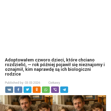
Adoptowałem czworo dzieci, które chciano
rozdzielić, — rok później pojawił się nieznajomy i
oznajmił, kim naprawdę są ich biologiczni
rodzice
Published by:
03.03.2026
Ciekawy