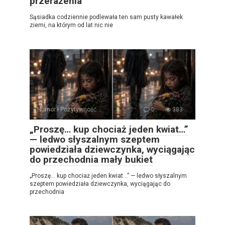
przerażenia
Sąsiadka codziennie podlewała ten sam pusty kawałek
ziemi, na którym od lat nic nie
Humor i Pozytywność
0
383
„Proszę… kup chociaż jeden kwiat…”
— ledwo słyszalnym szeptem
powiedziała dziewczynka, wyciągając
do przechodnia mały bukiet
„Proszę… kup chociaż jeden kwiat…” — ledwo słyszalnym
szeptem powiedziała dziewczynka, wyciągając do
przechodnia