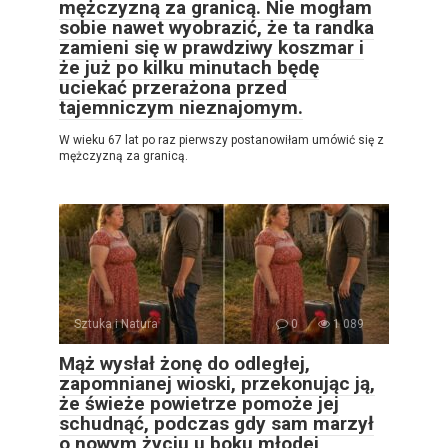
mężczyzną za granicą. Nie mogłam
sobie nawet wyobrazić, że ta randka
zamieni się w prawdziwy koszmar i
że już po kilku minutach będę
uciekać przerażona przed
tajemniczym nieznajomym.
W wieku 67 lat po raz pierwszy postanowiłam umówić się z
mężczyzną za granicą.
Sztuka i Natura
0
1 089
Mąż wysłał żonę do odległej,
zapomnianej wioski, przekonując ją,
że świeże powietrze pomoże jej
schudnąć, podczas gdy sam marzył
o nowym życiu u boku młodej