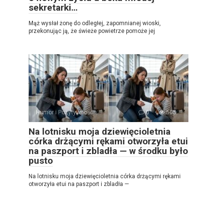
sekretarki…
Mąż wysłał żonę do odległej, zapomnianej wioski,
przekonując ją, że świeże powietrze pomoże jej
Humor i Pozytywność
0
505
Na lotnisku moja dziewięcioletnia
córka drżącymi rękami otworzyła etui
na paszport i zbladła — w środku było
pusto
Na lotnisku moja dziewięcioletnia córka drżącymi rękami
otworzyła etui na paszport i zbladła —