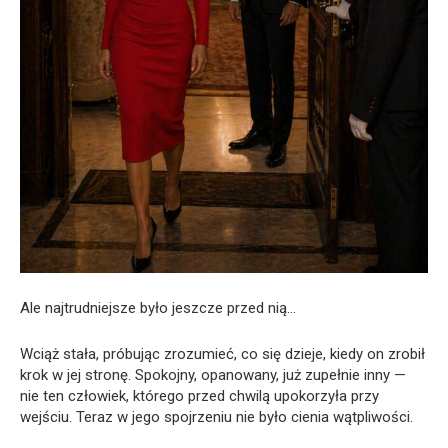
Ale najtrudniejsze było jeszcze przed nią…
Wciąż stała, próbując zrozumieć, co się dzieje, kiedy on zrobił
krok w jej stronę. Spokojny, opanowany, już zupełnie inny —
nie ten człowiek, którego przed chwilą upokorzyła przy
wejściu. Teraz w jego spojrzeniu nie było cienia wątpliwości.