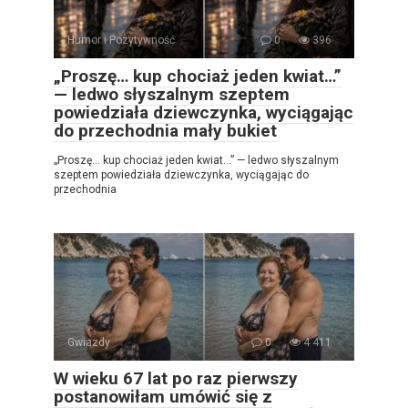
Humor i Pozytywność
0
396
„Proszę… kup chociaż jeden kwiat…”
— ledwo słyszalnym szeptem
powiedziała dziewczynka, wyciągając
do przechodnia mały bukiet
„Proszę… kup chociaż jeden kwiat…” — ledwo słyszalnym
szeptem powiedziała dziewczynka, wyciągając do
przechodnia
Gwiazdy
0
4 411
W wieku 67 lat po raz pierwszy
postanowiłam umówić się z