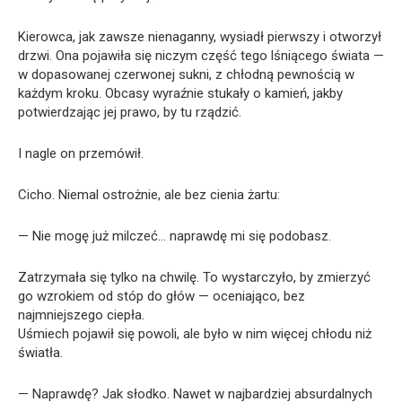
Kierowca, jak zawsze nienaganny, wysiadł pierwszy i otworzył
drzwi. Ona pojawiła się niczym część tego lśniącego świata —
w dopasowanej czerwonej sukni, z chłodną pewnością w
każdym kroku. Obcasy wyraźnie stukały o kamień, jakby
potwierdzając jej prawo, by tu rządzić.
I nagle on przemówił.
Cicho. Niemal ostrożnie, ale bez cienia żartu:
— Nie mogę już milczeć… naprawdę mi się podobasz.
Zatrzymała się tylko na chwilę. To wystarczyło, by zmierzyć
go wzrokiem od stóp do głów — oceniająco, bez
najmniejszego ciepła.
Uśmiech pojawił się powoli, ale było w nim więcej chłodu niż
światła.
— Naprawdę? Jak słodko. Nawet w najbardziej absurdalnych