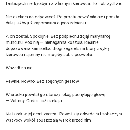
fantazjach nie byłabym z własnym kierowcą. To… obrzydliwe.
Nie czekała na odpowiedź. Po prostu odwróciła się i poszła
dalej, jakby już zapomniała o jego istnieniu.
A on został. Spokojnie. Bez pośpiechu zdjął marynarkę
munduru. Pod nią — nienaganna koszula, idealnie
dopasowana kamizelka, drogi zegarek, na który zwykły
kierowca najemny nie mógłby sobie pozwolić.
Wszedł za nią.
Pewnie. Równo. Bez zbędnych gestów.
W środku powitał go starszy lokaj, pochylając głowę:
— Witamy. Goście już czekają.
Kieliszek w jej dłoni zadrżał. Powoli się odwróciła i zobaczyła:
wszyscy wokół spuszczają wzrok przed nim.