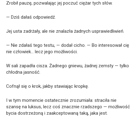
Zrobił pauzę, pozwalając jej poczuć ciężar tych słów.
— Dziś dałaś odpowiedź.
Jej usta zadrżały, ale nie znalazła żadnych usprawiedliwień.
— Nie zdałaś tego testu, — dodał cicho. — Bo interesował cię
nie człowiek… lecz jego możliwości.
W sali zapadła cisza. Żadnego gniewu, żadnej zemsty — tylko
chłodna jasność.
Cofnął się o krok, jakby stawiając kropkę.
I w tym momencie ostatecznie zrozumiała: straciła nie
szansę na luksus, lecz coś znacznie rzadszego — możliwość
bycia dostrzeżoną i zaakceptowaną taką, jaka jest.