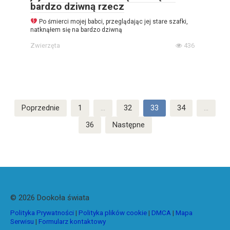
bardzo dziwną rzecz
Po śmierci mojej babci, przeglądając jej stare szafki,
natknąłem się na bardzo dziwną
Zwierzęta
436
Stronicowanie
Poprzednie
1
…
32
33
34
…
wpisów
36
Następne
© 2026 Dookoła świata
Polityka Prywatności
|
Polityka plików cookie
|
DMCA
|
Mapa
Serwisu
|
Formularz kontaktowy