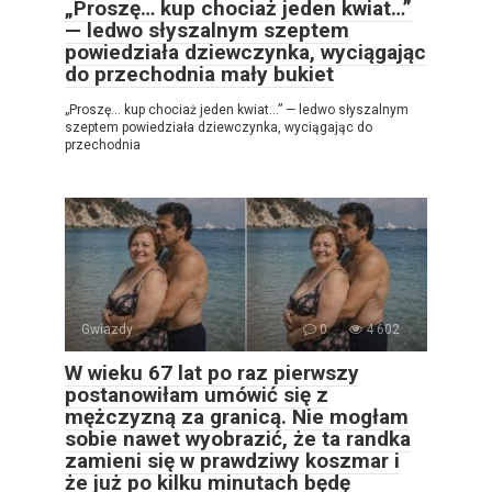
„Proszę… kup chociaż jeden kwiat…”
— ledwo słyszalnym szeptem
powiedziała dziewczynka, wyciągając
do przechodnia mały bukiet
„Proszę… kup chociaż jeden kwiat…” — ledwo słyszalnym
szeptem powiedziała dziewczynka, wyciągając do
przechodnia
Gwiazdy
0
4 602
W wieku 67 lat po raz pierwszy
postanowiłam umówić się z
mężczyzną za granicą. Nie mogłam
sobie nawet wyobrazić, że ta randka
zamieni się w prawdziwy koszmar i
że już po kilku minutach będę