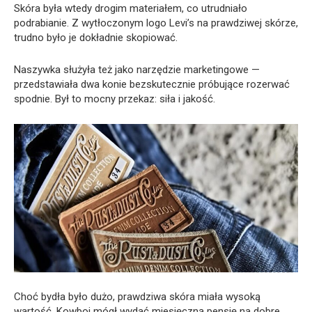
Skóra była wtedy drogim materiałem, co utrudniało
podrabianie. Z wytłoczonym logo Levi’s na prawdziwej skórze,
trudno było je dokładnie skopiować.
Naszywka służyła też jako narzędzie marketingowe —
przedstawiała dwa konie bezskutecznie próbujące rozerwać
spodnie. Był to mocny przekaz: siła i jakość.
Choć bydła było dużo, prawdziwa skóra miała wysoką
wartość. Kowboj mógł wydać miesięczną pensję na dobre