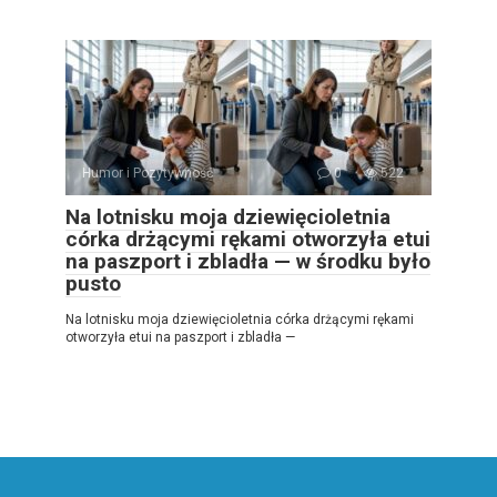
Humor i Pozytywność
0
522
Na lotnisku moja dziewięcioletnia
córka drżącymi rękami otworzyła etui
na paszport i zbladła — w środku było
pusto
Na lotnisku moja dziewięcioletnia córka drżącymi rękami
otworzyła etui na paszport i zbladła —