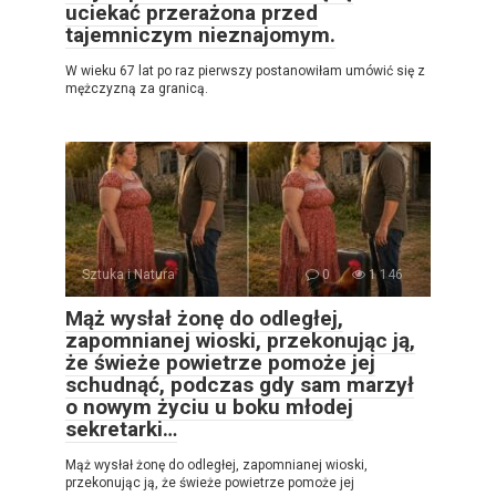
uciekać przerażona przed
tajemniczym nieznajomym.
W wieku 67 lat po raz pierwszy postanowiłam umówić się z
mężczyzną za granicą.
Sztuka i Natura
0
1 146
Mąż wysłał żonę do odległej,
zapomnianej wioski, przekonując ją,
że świeże powietrze pomoże jej
schudnąć, podczas gdy sam marzył
o nowym życiu u boku młodej
sekretarki…
Mąż wysłał żonę do odległej, zapomnianej wioski,
przekonując ją, że świeże powietrze pomoże jej