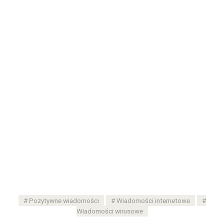
Pozytywne wiadomości
Wiadomości internetowe
Wiadomości wirusowe