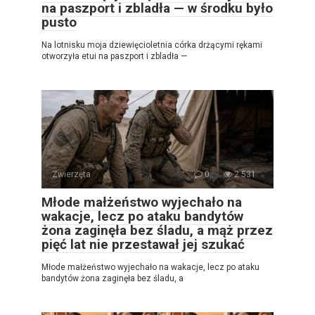
na paszport i zbladła — w środku było
pusto
Na lotnisku moja dziewięcioletnia córka drżącymi rękami
otworzyła etui na paszport i zbladła —
Zwierzęta
0
2 531
Młode małżeństwo wyjechało na
wakacje, lecz po ataku bandytów
żona zaginęła bez śladu, a mąż przez
pięć lat nie przestawał jej szukać
Młode małżeństwo wyjechało na wakacje, lecz po ataku
bandytów żona zaginęła bez śladu, a