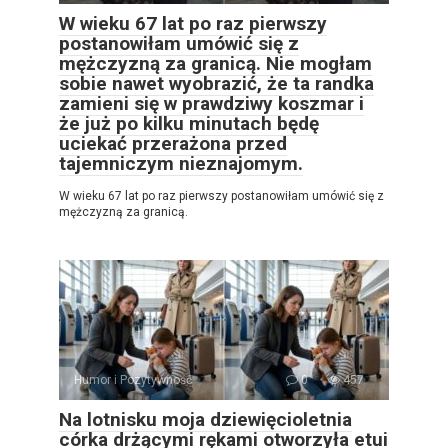
W wieku 67 lat po raz pierwszy
postanowiłam umówić się z
mężczyzną za granicą. Nie mogłam
sobie nawet wyobrazić, że ta randka
zamieni się w prawdziwy koszmar i
że już po kilku minutach będę
uciekać przerażona przed
tajemniczym nieznajomym.
W wieku 67 lat po raz pierwszy postanowiłam umówić się z
mężczyzną za granicą.
Humor i Pozytywność
0
457
Na lotnisku moja dziewięcioletnia
córka drżącymi rękami otworzyła etui