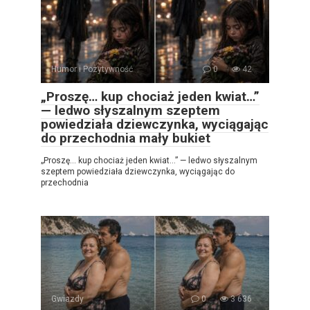
Humor i Pozytywność
0
42
„Proszę… kup chociaż jeden kwiat…”
— ledwo słyszalnym szeptem
powiedziała dziewczynka, wyciągając
do przechodnia mały bukiet
„Proszę… kup chociaż jeden kwiat…” — ledwo słyszalnym
szeptem powiedziała dziewczynka, wyciągając do
przechodnia
Gwiazdy
0
3 636