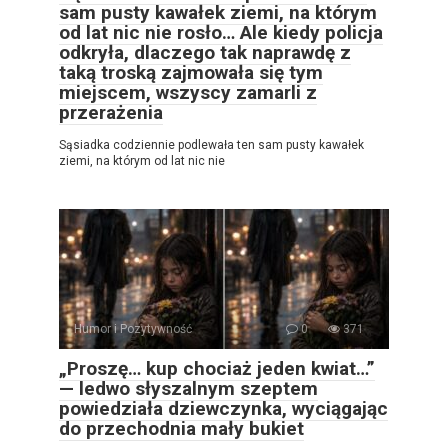
sam pusty kawałek ziemi, na którym
od lat nic nie rosło… Ale kiedy policja
odkryła, dlaczego tak naprawdę z
taką troską zajmowała się tym
miejscem, wszyscy zamarli z
przerażenia
Sąsiadka codziennie podlewała ten sam pusty kawałek
ziemi, na którym od lat nic nie
Humor i Pozytywność
0
371
„Proszę… kup chociaż jeden kwiat…”
— ledwo słyszalnym szeptem
powiedziała dziewczynka, wyciągając
do przechodnia mały bukiet