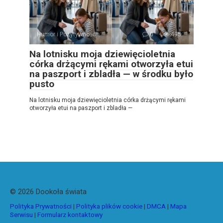
Humor i Pozytywność
0
495
Na lotnisku moja dziewięcioletnia
córka drżącymi rękami otworzyła etui
na paszport i zbladła — w środku było
pusto
Na lotnisku moja dziewięcioletnia córka drżącymi rękami
otworzyła etui na paszport i zbladła —
© 2026 Dookoła świata
Polityka Prywatności
|
Polityka plików cookie
|
DMCA
|
Mapa
Serwisu
|
Formularz kontaktowy