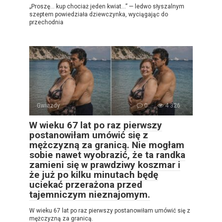
„Proszę… kup chociaż jeden kwiat…” — ledwo słyszalnym
szeptem powiedziała dziewczynka, wyciągając do
przechodnia
Gwiazdy
0
4 326
W wieku 67 lat po raz pierwszy
postanowiłam umówić się z
mężczyzną za granicą. Nie mogłam
sobie nawet wyobrazić, że ta randka
zamieni się w prawdziwy koszmar i
że już po kilku minutach będę
uciekać przerażona przed
tajemniczym nieznajomym.
W wieku 67 lat po raz pierwszy postanowiłam umówić się z
mężczyzną za granicą.