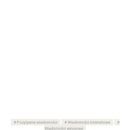
Pozytywne wiadomości
Wiadomości internetowe
Wiadomości wirusowe