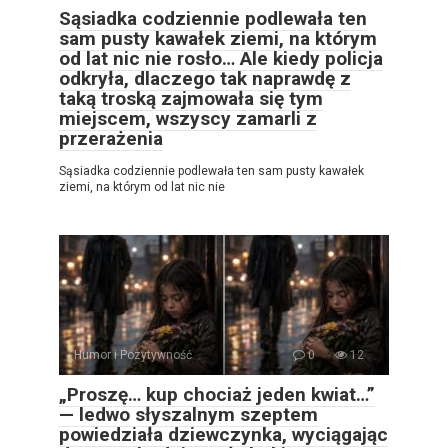
Sąsiadka codziennie podlewała ten
sam pusty kawałek ziemi, na którym
od lat nic nie rosło… Ale kiedy policja
odkryła, dlaczego tak naprawdę z
taką troską zajmowała się tym
miejscem, wszyscy zamarli z
przerażenia
Sąsiadka codziennie podlewała ten sam pusty kawałek
ziemi, na którym od lat nic nie
Humor i Pozytywność
0
12
„Proszę… kup chociaż jeden kwiat…”
— ledwo słyszalnym szeptem
powiedziała dziewczynka, wyciągając