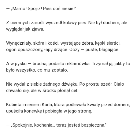
— „Mamo! Spójrz! Pies coś niesie!”
Z ciemnych zarośli wyszedł kulawy pies. Nie był duchem, ale
wyglądał jak zjawa.
Wynędzniały, skóra i kości, wystające żebra, kępki sierści,
ogon opuszczony, łapy drżące. Oczy — puste, błagające.
A w pysku — brudna, podarta reklamówka. Trzymał ją, jakby to
było wszystko, co mu zostało.
Nie wydał z siebie żadnego dźwięku. Po prostu szedł. Ciało
chwiało się, ale w środku płonął cel.
Kobieta imieniem Karla, która podlewała kwiaty przed domem,
upuściła konewkę i pobiegła w jego stronę.
— „Spokojnie, kochanie… teraz jesteś bezpieczna.”