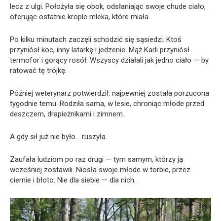
lecz z ulgi. Położyła się obok, odsłaniając swoje chude ciało,
oferując ostatnie krople mleka, które miała.
Po kilku minutach zaczęli schodzić się sąsiedzi. Ktoś
przyniósł koc, inny latarkę i jedzenie. Mąż Karli przyniósł
termofor i gorący rosół. Wszyscy działali jak jedno ciało — by
ratować tę trójkę.
Później weterynarz potwierdził: najpewniej została porzucona
tygodnie temu. Rodziła sama, w lesie, chroniąc młode przed
deszczem, drapieżnikami i zimnem.
A gdy sił już nie było… ruszyła.
Zaufała ludziom po raz drugi — tym samym, którzy ją
wcześniej zostawili. Niosła swoje młode w torbie, przez
ciernie i błoto. Nie dla siebie — dla nich.