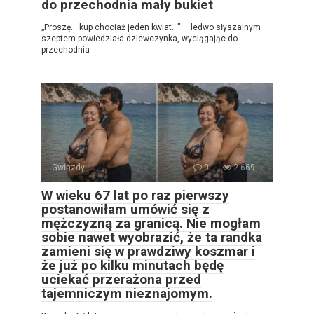
do przechodnia mały bukiet
„Proszę… kup chociaż jeden kwiat…” — ledwo słyszalnym
szeptem powiedziała dziewczynka, wyciągając do
przechodnia
Gwiazdy
0
2 669
W wieku 67 lat po raz pierwszy
postanowiłam umówić się z
mężczyzną za granicą. Nie mogłam
sobie nawet wyobrazić, że ta randka
zamieni się w prawdziwy koszmar i
że już po kilku minutach będę
uciekać przerażona przed
tajemniczym nieznajomym.