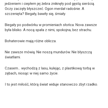
jedzeniem i ciepłem jej żebra zniknęły pod gęstą sierścią.
Oczy zaczęły błyszczeć. Ogon merdał radośnie. A
szczenięta? Biegały, bawiły się, śmiały.
Biegały po podwórku w promieniach słońca. Nova zawsze
była blisko. A nocą spała z nimi, spokojna, bez strachu.
Bohaterowie mają różne oblicza.
Nie zawsze mówią. Nie noszą mundurów. Nie błyszczą
światłami.
Czasem… wychodzą z lasu, kulejąc, z plastikową torbą w
zębach, niosąc w niej samo życie.
I to jest miłość, którą świat widuje stanowczo zbyt rzadko.