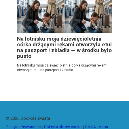
Humor i Pozytywność
0
427
Na lotnisku moja dziewięcioletnia
córka drżącymi rękami otworzyła etui
na paszport i zbladła — w środku było
pusto
Na lotnisku moja dziewięcioletnia córka drżącymi rękami
otworzyła etui na paszport i zbladła —
© 2026 Dookoła świata
Polityka Prywatności
|
Polityka plików cookie
|
DMCA
|
Mapa