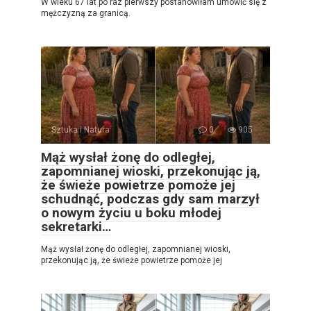
W wieku 67 lat po raz pierwszy postanowiłam umówić się z
mężczyzną za granicą.
Sztuka i Natura
0
905
Mąż wysłał żonę do odległej,
zapomnianej wioski, przekonując ją,
że świeże powietrze pomoże jej
schudnąć, podczas gdy sam marzył
o nowym życiu u boku młodej
sekretarki…
Mąż wysłał żonę do odległej, zapomnianej wioski,
przekonując ją, że świeże powietrze pomoże jej