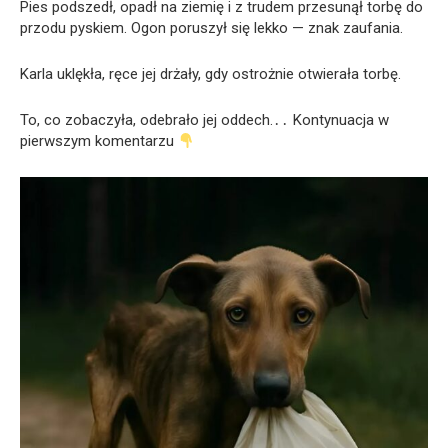
Pies podszedł, opadł na ziemię i z trudem przesunął torbę do
przodu pyskiem. Ogon poruszył się lekko — znak zaufania.
Karla uklękła, ręce jej drżały, gdy ostrożnie otwierała torbę.
To, co zobaczyła, odebrało jej oddech.․․ Kontynuacja w
pierwszym komentarzu