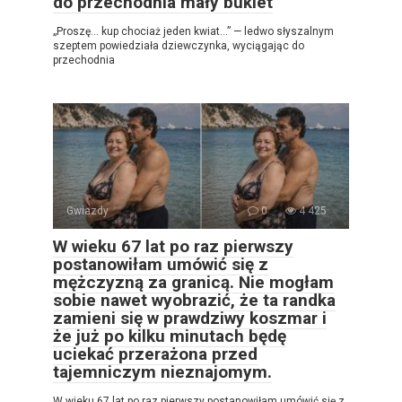
do przechodnia mały bukiet
„Proszę… kup chociaż jeden kwiat…” — ledwo słyszalnym
szeptem powiedziała dziewczynka, wyciągając do
przechodnia
Gwiazdy
0
4 425
W wieku 67 lat po raz pierwszy
postanowiłam umówić się z
mężczyzną za granicą. Nie mogłam
sobie nawet wyobrazić, że ta randka
zamieni się w prawdziwy koszmar i
że już po kilku minutach będę
uciekać przerażona przed
tajemniczym nieznajomym.
W wieku 67 lat po raz pierwszy postanowiłam umówić się z