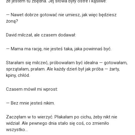
że jestem tu zbędna. Jej słowa były ostre i kąśliwe:
— Nawet dobrze gotować nie umiesz, jak więc będziesz
żoną?
David milczał, ale czasem dodawał:
— Mama ma rację, nie jesteś taka, jaka powinnaś być.
Starałam się milczeć, próbowałam być idealna — gotowałam,
sprzątałam, prałam. Ale każdy dzień był jak próba — żarty,
kpiny, chłód.
Czasem mówił mi wprost:
— Bez mnie jesteś nikim.
Zaczęłam w to wierzyć. Płakałam po cichu, żeby nikt nie
widział. Ale pewnego dnia stało się coś, co zmieniło
wszystko…