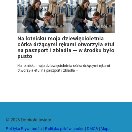
Humor i Pozytywność
0
509
Na lotnisku moja dziewięcioletnia
córka drżącymi rękami otworzyła etui
na paszport i zbladła — w środku było
pusto
Na lotnisku moja dziewięcioletnia córka drżącymi rękami
otworzyła etui na paszport i zbladła —
© 2026 Dookoła świata
Polityka Prywatności
|
Polityka plików cookie
|
DMCA
|
Mapa