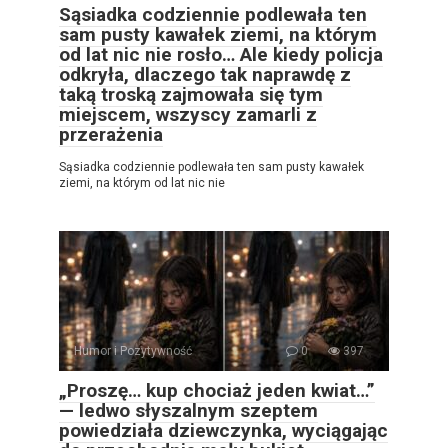
Sąsiadka codziennie podlewała ten
sam pusty kawałek ziemi, na którym
od lat nic nie rosło… Ale kiedy policja
odkryła, dlaczego tak naprawdę z
taką troską zajmowała się tym
miejscem, wszyscy zamarli z
przerażenia
Sąsiadka codziennie podlewała ten sam pusty kawałek
ziemi, na którym od lat nic nie
Humor i Pozytywność
0
397
„Proszę… kup chociaż jeden kwiat…”
— ledwo słyszalnym szeptem
powiedziała dziewczynka, wyciągając