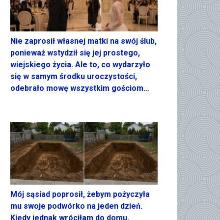
Nie zaprosił własnej matki na swój ślub,
ponieważ wstydził się jej prostego,
wiejskiego życia. Ale to, co wydarzyło
się w samym środku uroczystości,
odebrało mowę wszystkim gościom…
Mój sąsiad poprosił, żebym pożyczyła
mu swoje podwórko na jeden dzień.
Kiedy jednak wróciłam do domu,