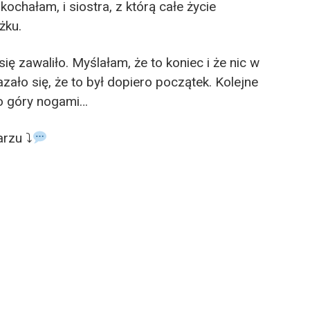
ochałam, i siostra, z którą całe życie
żku.
ę zawaliło. Myślałam, że to koniec i że nic w
azało się, że to był dopiero początek. Kolejne
o góry nogami…
arzu ⤵