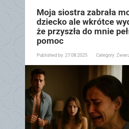
Moja siostra zabrała m
dziecko ale wkrótce wyd
że przyszła do mnie peł
pomoc
Published by:
27.08.2025
Category:
Zwier