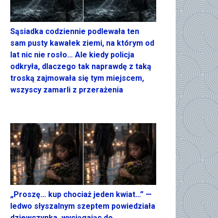
Sąsiadka codziennie podlewała ten
sam pusty kawałek ziemi, na którym od
lat nic nie rosło… Ale kiedy policja
odkryła, dlaczego tak naprawdę z taką
troską zajmowała się tym miejscem,
wszyscy zamarli z przerażenia
„Proszę… kup chociaż jeden kwiat…” —
ledwo słyszalnym szeptem powiedziała
dziewczynka, wyciągając do