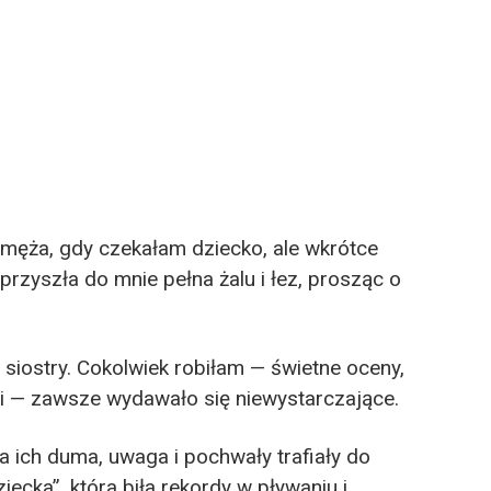
 męża, gdy czekałam dziecko, ale wkrótce
 przyszła do mnie pełna żalu i łez, prosząc o
siostry. Cokolwiek robiłam — świetne oceny,
ki — zawsze wydawało się niewystarczające.
a ich duma, uwaga i pochwały trafiały do
iecka”, która biła rekordy w pływaniu i