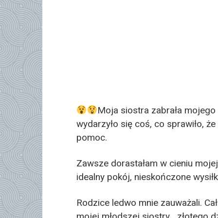
Moja siostra zabrała mojego
wydarzyło się coś, co sprawiło, że
pomoc.
Zawsze dorastałam w cieniu mojej 
idealny pokój, nieskończone wysił
Rodzice ledwo mnie zauważali. Cał
mojej młodszej siostry, „złotego dz