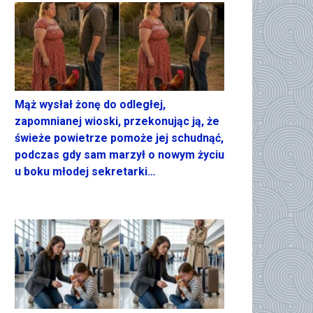
Mąż wysłał żonę do odległej,
zapomnianej wioski, przekonując ją, że
świeże powietrze pomoże jej schudnąć,
podczas gdy sam marzył o nowym życiu
u boku młodej sekretarki…