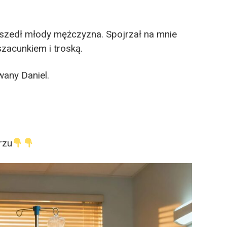
 wszedł młody mężczyzna. Spojrzał na mnie
 szacunkiem i troską.
wany Daniel.
rzu