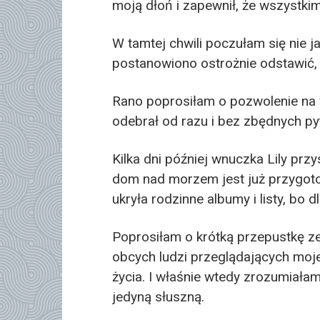
moją dłoń i zapewnił, że wszystkim
W tamtej chwili poczułam się nie ja
postanowiono ostrożnie odstawić, 
Rano poprosiłam o pozwolenie na 
odebrał od razu i bez zbędnych py
Kilka dni później wnuczka Lily prz
dom nad morzem jest już przygoto
ukryła rodzinne albumy i listy, bo 
Poprosiłam o krótką przepustkę z
obcych ludzi przeglądających moje
życia. I właśnie wtedy zrozumiałam
jedyną słuszną.