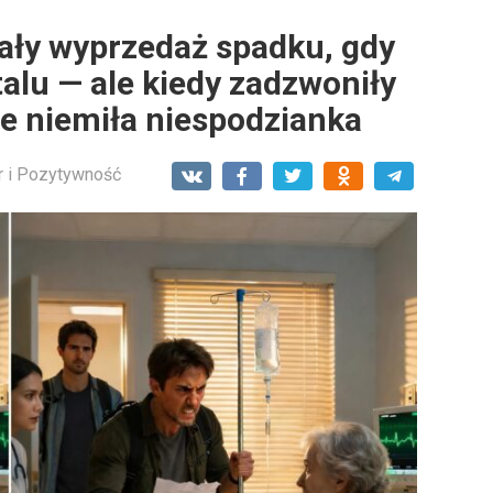
ały wyprzedaż spadku, gdy
talu — ale kiedy zadzwoniły
je niemiła niespodzianka
 i Pozytywność