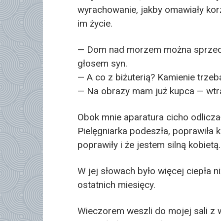
wyrachowanie, jakby omawiały korzy
im życie.
— Dom nad morzem można sprzeda
głosem syn.
— A co z biżuterią? Kamienie trze
— Na obrazy mam już kupca — wtrąc
Obok mnie aparatura cicho odliczał
Pielęgniarka podeszła, poprawiła k
poprawiły i że jestem silną kobietą.
W jej słowach było więcej ciepła 
ostatnich miesięcy.
Wieczorem weszli do mojej sali z 