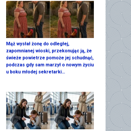
Mąż wysłał żonę do odległej,
zapomnianej wioski, przekonując ją, że
świeże powietrze pomoże jej schudnąć,
podczas gdy sam marzył o nowym życiu
u boku młodej sekretarki…