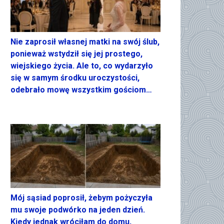
Nie zaprosił własnej matki na swój ślub,
ponieważ wstydził się jej prostego,
wiejskiego życia. Ale to, co wydarzyło
się w samym środku uroczystości,
odebrało mowę wszystkim gościom…
Mój sąsiad poprosił, żebym pożyczyła
mu swoje podwórko na jeden dzień.
Kiedy jednak wróciłam do domu,