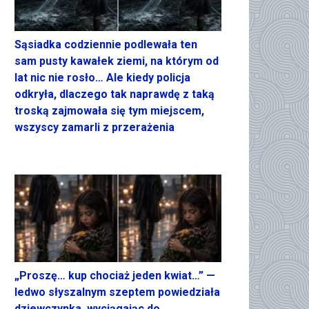
Sąsiadka codziennie podlewała ten
sam pusty kawałek ziemi, na którym od
lat nic nie rosło… Ale kiedy policja
odkryła, dlaczego tak naprawdę z taką
troską zajmowała się tym miejscem,
wszyscy zamarli z przerażenia
„Proszę… kup chociaż jeden kwiat…” —
ledwo słyszalnym szeptem powiedziała
dziewczynka, wyciągając do