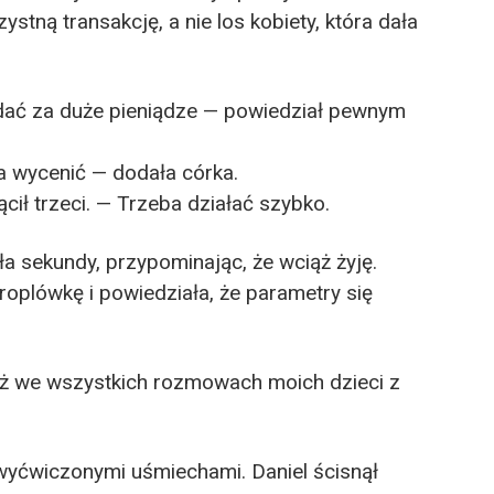
stną transakcję, a nie los kobiety, która dała
ć za duże pieniądze — powiedział pewnym
ba wycenić — dodała córka.
ił trzeci. — Trzeba działać szybko.
a sekundy, przypominając, że wciąż żyję.
roplówkę i powiedziała, że parametry się
niż we wszystkich rozmowach moich dzieci z
wyćwiczonymi uśmiechami. Daniel ścisnął