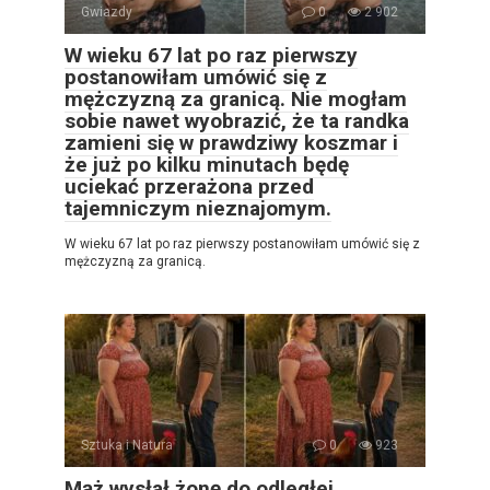
Gwiazdy
0
2 902
W wieku 67 lat po raz pierwszy
postanowiłam umówić się z
mężczyzną za granicą. Nie mogłam
sobie nawet wyobrazić, że ta randka
zamieni się w prawdziwy koszmar i
że już po kilku minutach będę
uciekać przerażona przed
tajemniczym nieznajomym.
W wieku 67 lat po raz pierwszy postanowiłam umówić się z
mężczyzną za granicą.
Sztuka i Natura
0
923
Mąż wysłał żonę do odległej,