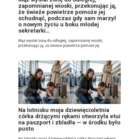
zapomnianej wioski, przekonując ją,
że świeże powietrze pomoże jej
schudnąć, podczas gdy sam marzył
o nowym życiu u boku młodej
sekretarki…
Mąż wysłał żonę do odległej, zapomnianej wioski,
przekonując ją, że świeże powietrze pomoże jej
Humor i Pozytywność
0
435
Na lotnisku moja dziewięcioletnia
córka drżącymi rękami otworzyła etui
na paszport i zbladła — w środku było
pusto
Na lotnisku moja dziewięcioletnia córka drżącymi rękami