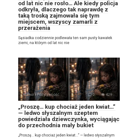
od lat nic nie rosło… Ale kiedy policja
odkryła, dlaczego tak naprawdę z
taką troską zajmowała się tym
miejscem, wszyscy zamarli z
przerażenia
Sąsiadka codziennie podlewała ten sam pusty kawałek
ziemi, na którym od lat nic nie
Humor i Pozytywność
0
429
„Proszę… kup chociaż jeden kwiat…”
— ledwo słyszalnym szeptem
powiedziała dziewczynka, wyciągając
do przechodnia mały bukiet
„Proszę… kup chociaż jeden kwiat…” — ledwo słyszalnym