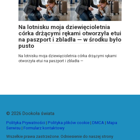
Humor i Pozytywność
0
522
Na lotnisku moja dziewięcioletnia
córka drżącymi rękami otworzyła etui
na paszport i zbladła — w środku było
pusto
Na lotnisku moja dziewięcioletnia córka drżącymi rękami
otworzyła etui na paszport i zbladła —
© 2026 Dookoła świata
Polityka Prywatności
|
Polityka plików cookie
|
DMCA
|
Mapa
Serwisu
|
Formularz kontaktowy
Wszelkie prawa zastrzeżone. Odniesienie do naszej strony