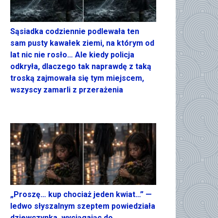
Sąsiadka codziennie podlewała ten
sam pusty kawałek ziemi, na którym od
lat nic nie rosło… Ale kiedy policja
odkryła, dlaczego tak naprawdę z taką
troską zajmowała się tym miejscem,
wszyscy zamarli z przerażenia
„Proszę… kup chociaż jeden kwiat…” —
ledwo słyszalnym szeptem powiedziała
dziewczynka, wyciągając do