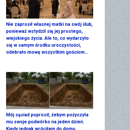
Nie zaprosił własnej matki na swój ślub,
ponieważ wstydził się jej prostego,
wiejskiego życia. Ale to, co wydarzyło
się w samym środku uroczystości,
odebrało mowę wszystkim gościom…
Mój sąsiad poprosił, żebym pożyczyła
mu swoje podwórko na jeden dzień.
Kiedy jednak wróciłam do domu,