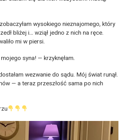
 zobaczyłam wysokiego nieznajomego, który
edł bliżej i… wziął jedno z nich na ręce.
aliło mi w piersi.
ć mojego syna! — krzyknęłam.
j dostałam wezwanie do sądu. Mój świat runął.
chów — a teraz przeszłość sama po nich
rzu