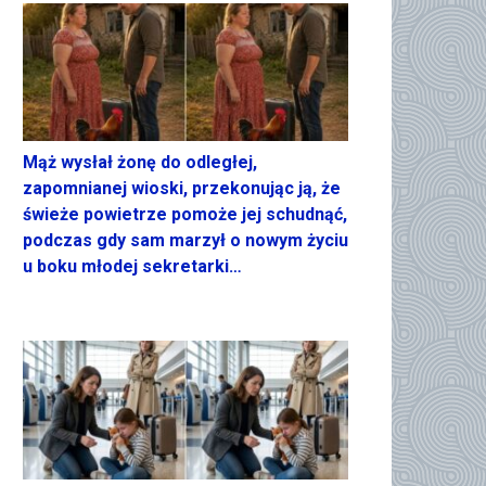
Mąż wysłał żonę do odległej,
zapomnianej wioski, przekonując ją, że
świeże powietrze pomoże jej schudnąć,
podczas gdy sam marzył o nowym życiu
u boku młodej sekretarki…