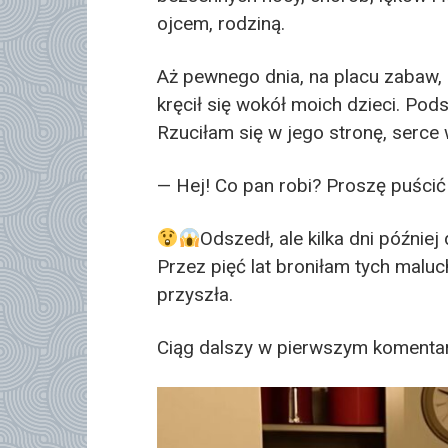
ojcem, rodziną.
Aż pewnego dnia, na placu zabaw,
kręcił się wokół moich dzieci. Podsz
Rzuciłam się w jego stronę, serce w
— Hej! Co pan robi? Proszę puści
Odszedł, ale kilka dni późnie
Przez pięć lat broniłam tych malu
przyszła.
Ciąg dalszy w pierwszym komenta