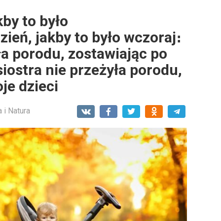
by to było
ień, jakby to było wczoraj։
ła porodu, zostawiając po
siostra nie przeżyła porodu,
je dzieci
 i Natura