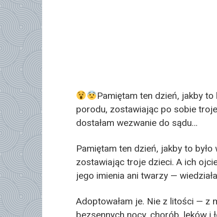
Pamiętam ten dzień, jakby to 
porodu, zostawiając po sobie troje
dostałam wezwanie do sądu…
Pamiętam ten dzień, jakby to było 
zostawiając troje dzieci. A ich ojci
jego imienia ani twarzy — wiedziała
Adoptowałam je. Nie z litości — z m
bezsennych nocy, chorób, lęków i ł