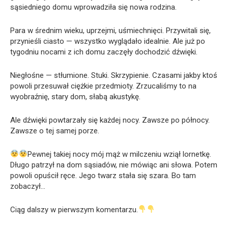
sąsiedniego domu wprowadziła się nowa rodzina.
Para w średnim wieku, uprzejmi, uśmiechnięci. Przywitali się,
przynieśli ciasto — wszystko wyglądało idealnie. Ale już po
tygodniu nocami z ich domu zaczęły dochodzić dźwięki.
Niegłośne — stłumione. Stuki. Skrzypienie. Czasami jakby ktoś
powoli przesuwał ciężkie przedmioty. Zrzucaliśmy to na
wyobraźnię, stary dom, słabą akustykę.
Ale dźwięki powtarzały się każdej nocy. Zawsze po północy.
Zawsze o tej samej porze.
Pewnej takiej nocy mój mąż w milczeniu wziął lornetkę.
Długo patrzył na dom sąsiadów, nie mówiąc ani słowa. Potem
powoli opuścił ręce. Jego twarz stała się szara. Bo tam
zobaczył…
Ciąg dalszy w pierwszym komentarzu.