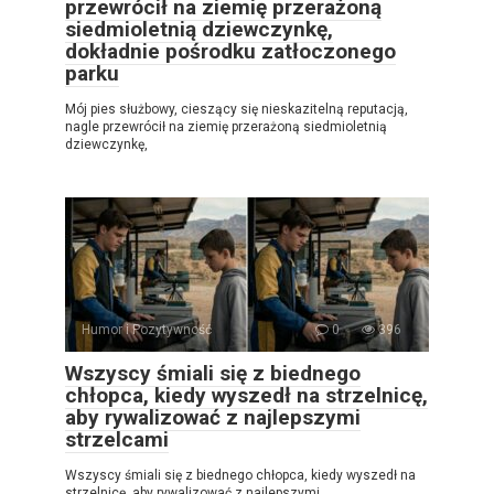
przewrócił na ziemię przerażoną
siedmioletnią dziewczynkę,
dokładnie pośrodku zatłoczonego
parku
Mój pies służbowy, cieszący się nieskazitelną reputacją,
nagle przewrócił na ziemię przerażoną siedmioletnią
dziewczynkę,
Humor i Pozytywność
0
396
Wszyscy śmiali się z biednego
chłopca, kiedy wyszedł na strzelnicę,
aby rywalizować z najlepszymi
strzelcami
Wszyscy śmiali się z biednego chłopca, kiedy wyszedł na
strzelnicę, aby rywalizować z najlepszymi