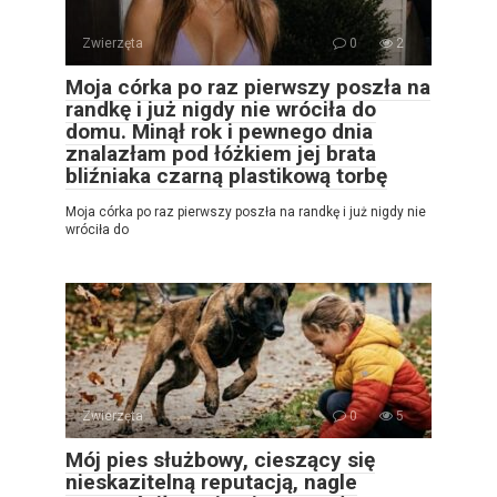
Zwierzęta
0
2
Moja córka po raz pierwszy poszła na
randkę i już nigdy nie wróciła do
domu. Minął rok i pewnego dnia
znalazłam pod łóżkiem jej brata
bliźniaka czarną plastikową torbę
Moja córka po raz pierwszy poszła na randkę i już nigdy nie
wróciła do
Zwierzęta
0
5
Mój pies służbowy, cieszący się
nieskazitelną reputacją, nagle