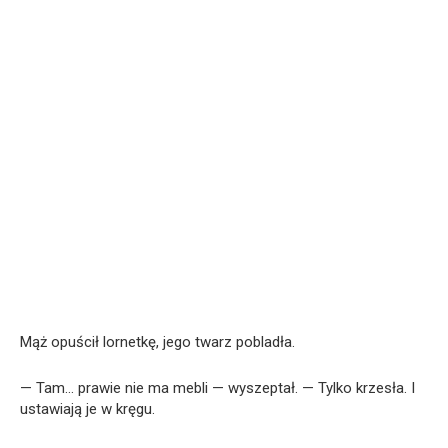
Mąż opuścił lornetkę, jego twarz pobladła.
— Tam… prawie nie ma mebli — wyszeptał. — Tylko krzesła. I
ustawiają je w kręgu.