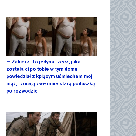
— Zabierz. To jedyna rzecz, jaka
została ci po tobie w tym domu —
powiedział z kpiącym uśmiechem mój
mąż, rzucając we mnie starą poduszką
po rozwodzie