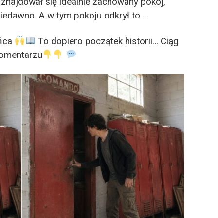
 znajdował się idealnie zachowany pokój,
niedawno. A w tym pokoju odkrył to…
ońca
To dopiero początek historii… Ciąg
komentarzu