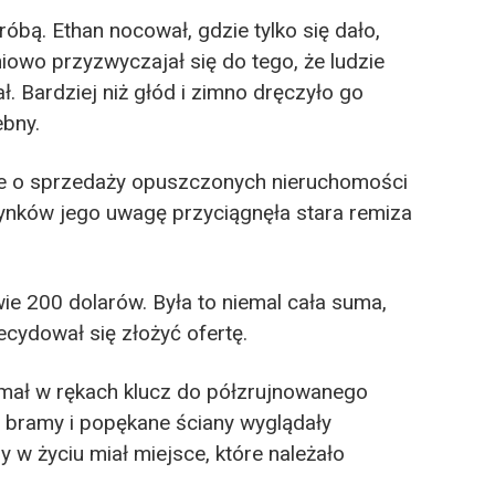
óbą. Ethan nocował, gdzie tylko się dało,
iowo przyzwyczajał się do tego, że ludzie
iał. Bardziej niż głód i zimno dręczyło go
ebny.
e o sprzedaży opuszczonych nieruchomości
ynków jego uwagę przyciągnęła stara remiza
e 200 dolarów. Była to niemal cała suma,
ecydował się złożyć ofertę.
zymał w rękach klucz do półzrujnowanego
e bramy i popękane ściany wyglądały
y w życiu miał miejsce, które należało