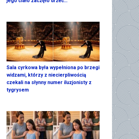
jego ciało zaczęło drżeć…
Sala cyrkowa była wypełniona po brzegi
widzami, którzy z niecierpliwością
czekali na słynny numer iluzjonisty z
tygrysem