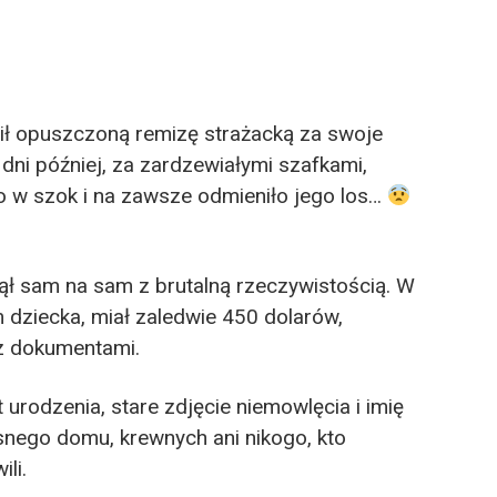
ł opuszczoną remizę strażacką za swoje
 dni później, za zardzewiałymi szafkami,
o w szok i na zawsze odmieniło jego los…
ął sam na sam z brutalną rzeczywistością. W
 dziecka, miał zaledwie 450 dolarów,
 z dokumentami.
 urodzenia, stare zdjęcie niemowlęcia i imię
snego domu, krewnych ani nikogo, kto
li.