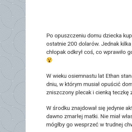
Po opuszczeniu domu dziecka kupi
ostatnie 200 dolarów. Jednak kilka
chłopak odkrył coś, co wprawiło g
W wieku osiemnastu lat Ethan stan
dniu, w którym musiał opuścić dom
zniszczony plecak i cienką teczkę
W środku znajdował się jedynie akt
dawno zmarłej matki. Nie miał wła
mógłby go wesprzeć w trudnej chwi