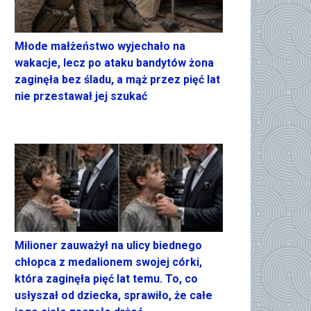
Młode małżeństwo wyjechało na
wakacje, lecz po ataku bandytów żona
zaginęła bez śladu, a mąż przez pięć lat
nie przestawał jej szukać
Milioner zauważył na ulicy biednego
chłopca z medalionem swojej córki,
która zaginęła pięć lat temu. To, co
usłyszał od dziecka, sprawiło, że całe