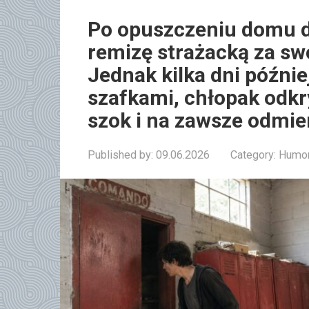
Po opuszczeniu domu d
remizę strażacką za sw
Jednak kilka dni późnie
szafkami, chłopak odkr
szok i na zawsze odmie
Published by:
09.06.2026
Category:
Humor