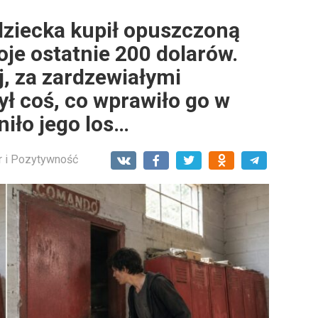
ziecka kupił opuszczoną
oje ostatnie 200 dolarów.
j, za zardzewiałymi
ył coś, co wprawiło go w
niło jego los…
 i Pozytywność