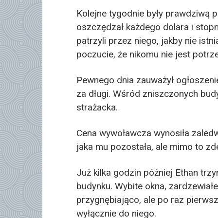
Kolejne tygodnie były prawdziwą pr
oszczędzał każdego dolara i stopn
patrzyli przez niego, jakby nie istn
poczucie, że nikomu nie jest potrz
Pewnego dnia zauważył ogłoszeni
za długi. Wśród zniszczonych bud
strażacka.
Cena wywoławcza wynosiła zaledwi
jaka mu pozostała, ale mimo to zd
Już kilka godzin później Ethan tr
budynku. Wybite okna, zardzewiał
przygnębiająco, ale po raz pierwsz
wyłącznie do niego.