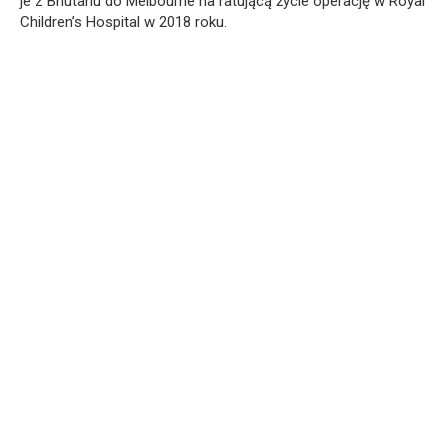
je z Bhutanu do Melbourne na ratującą życie operację w Royal
Children’s Hospital w 2018 roku.