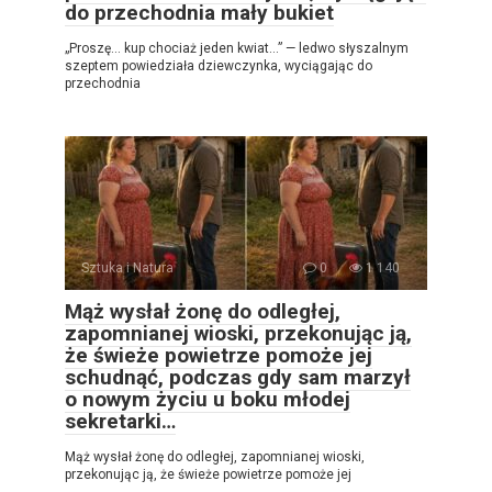
do przechodnia mały bukiet
„Proszę… kup chociaż jeden kwiat…” — ledwo słyszalnym
szeptem powiedziała dziewczynka, wyciągając do
przechodnia
Sztuka i Natura
0
1 140
Mąż wysłał żonę do odległej,
zapomnianej wioski, przekonując ją,
że świeże powietrze pomoże jej
schudnąć, podczas gdy sam marzył
o nowym życiu u boku młodej
sekretarki…
Mąż wysłał żonę do odległej, zapomnianej wioski,
przekonując ją, że świeże powietrze pomoże jej