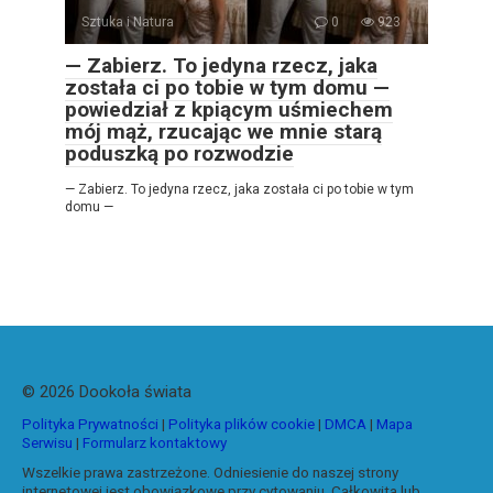
Sztuka i Natura
0
923
— Zabierz. To jedyna rzecz, jaka
została ci po tobie w tym domu —
powiedział z kpiącym uśmiechem
mój mąż, rzucając we mnie starą
poduszką po rozwodzie
— Zabierz. To jedyna rzecz, jaka została ci po tobie w tym
domu —
© 2026 Dookoła świata
Polityka Prywatności
|
Polityka plików cookie
|
DMCA
|
Mapa
Serwisu
|
Formularz kontaktowy
Wszelkie prawa zastrzeżone. Odniesienie do naszej strony
internetowej jest obowiązkowe przy cytowaniu. Całkowita lub