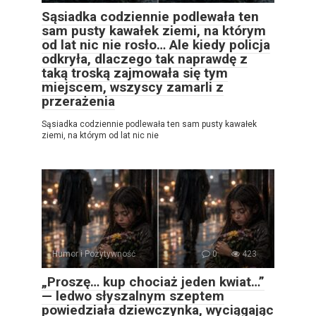
Sąsiadka codziennie podlewała ten
sam pusty kawałek ziemi, na którym
od lat nic nie rosło… Ale kiedy policja
odkryła, dlaczego tak naprawdę z
taką troską zajmowała się tym
miejscem, wszyscy zamarli z
przerażenia
Sąsiadka codziennie podlewała ten sam pusty kawałek
ziemi, na którym od lat nic nie
Humor i Pozytywność
0
423
„Proszę… kup chociaż jeden kwiat…”
— ledwo słyszalnym szeptem
powiedziała dziewczynka, wyciągając