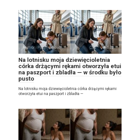
Humor i Pozytywność
0
522
Na lotnisku moja dziewięcioletnia
córka drżącymi rękami otworzyła etui
na paszport i zbladła — w środku było
pusto
Na lotnisku moja dziewięcioletnia córka drżącymi rękami
otworzyła etui na paszport i zbladła —