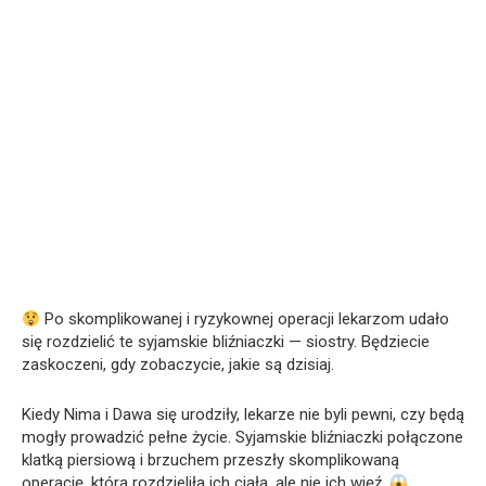
Po skomplikowanej i ryzykownej operacji lekarzom udało
się rozdzielić te syjamskie bliźniaczki — siostry. Będziecie
zaskoczeni, gdy zobaczycie, jakie są dzisiaj.
Kiedy Nima i Dawa się urodziły, lekarze nie byli pewni, czy będą
mogły prowadzić pełne życie. Syjamskie bliźniaczki połączone
klatką piersiową i brzuchem przeszły skomplikowaną
operację, która rozdzieliła ich ciała, ale nie ich więź.