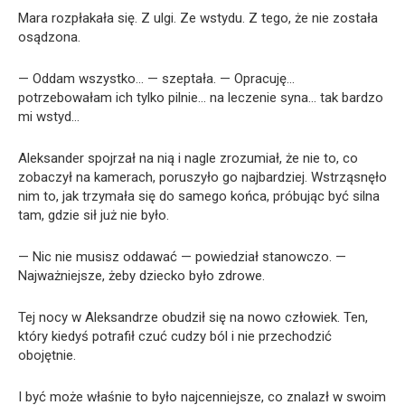
Mara rozpłakała się. Z ulgi. Ze wstydu. Z tego, że nie została
osądzona.
— Oddam wszystko… — szeptała. — Opracuję…
potrzebowałam ich tylko pilnie… na leczenie syna… tak bardzo
mi wstyd…
Aleksander spojrzał na nią i nagle zrozumiał, że nie to, co
zobaczył na kamerach, poruszyło go najbardziej. Wstrząsnęło
nim to, jak trzymała się do samego końca, próbując być silna
tam, gdzie sił już nie było.
— Nic nie musisz oddawać — powiedział stanowczo. —
Najważniejsze, żeby dziecko było zdrowe.
Tej nocy w Aleksandrze obudził się na nowo człowiek. Ten,
który kiedyś potrafił czuć cudzy ból i nie przechodzić
obojętnie.
I być może właśnie to było najcenniejsze, co znalazł w swoim