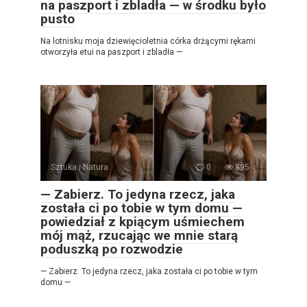
na paszport i zbladła — w środku było
pusto
Na lotnisku moja dziewięcioletnia córka drżącymi rękami
otworzyła etui na paszport i zbladła —
Sztuka i Natura
0
895
— Zabierz. To jedyna rzecz, jaka
została ci po tobie w tym domu —
powiedział z kpiącym uśmiechem
mój mąż, rzucając we mnie starą
poduszką po rozwodzie
— Zabierz. To jedyna rzecz, jaka została ci po tobie w tym
domu —