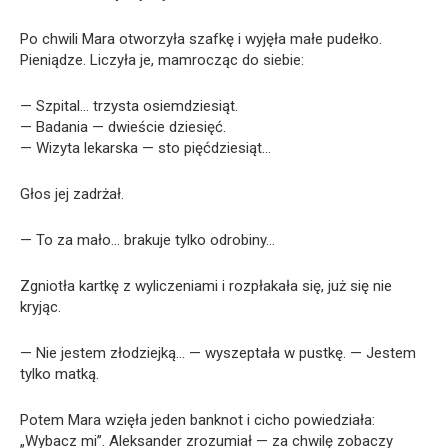
Po chwili Mara otworzyła szafkę i wyjęła małe pudełko.
Pieniądze. Liczyła je, mamrocząc do siebie:
— Szpital… trzysta osiemdziesiąt.
— Badania — dwieście dziesięć.
— Wizyta lekarska — sto pięćdziesiąt…
Głos jej zadrżał.
— To za mało… brakuje tylko odrobiny…
Zgniotła kartkę z wyliczeniami i rozpłakała się, już się nie
kryjąc.
— Nie jestem złodziejką… — wyszeptała w pustkę. — Jestem
tylko matką.
Potem Mara wzięła jeden banknot i cicho powiedziała:
„Wybacz mi”. Aleksander zrozumiał — za chwilę zobaczy