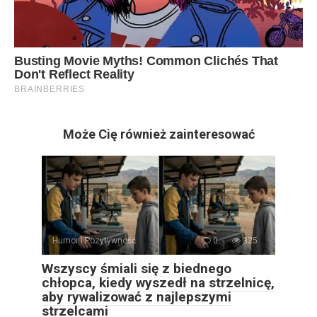
Może Cię również zainteresować
Humor i Pozytywność
0
325
Wszyscy śmiali się z biednego
chłopca, kiedy wyszedł na strzelnicę,
aby rywalizować z najlepszymi
strzelcami