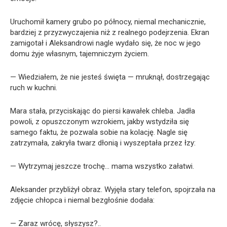
Uruchomił kamery grubo po północy, niemal mechanicznie,
bardziej z przyzwyczajenia niż z realnego podejrzenia. Ekran
zamigotał i Aleksandrowi nagle wydało się, że noc w jego
domu żyje własnym, tajemniczym życiem.
— Wiedziałem, że nie jesteś święta — mruknął, dostrzegając
ruch w kuchni.
Mara stała, przyciskając do piersi kawałek chleba. Jadła
powoli, z opuszczonym wzrokiem, jakby wstydziła się
samego faktu, że pozwala sobie na kolację. Nagle się
zatrzymała, zakryła twarz dłonią i wyszeptała przez łzy:
— Wytrzymaj jeszcze trochę… mama wszystko załatwi.
Aleksander przybliżył obraz. Wyjęła stary telefon, spojrzała na
zdjęcie chłopca i niemal bezgłośnie dodała:
— Zaraz wrócę, słyszysz?..