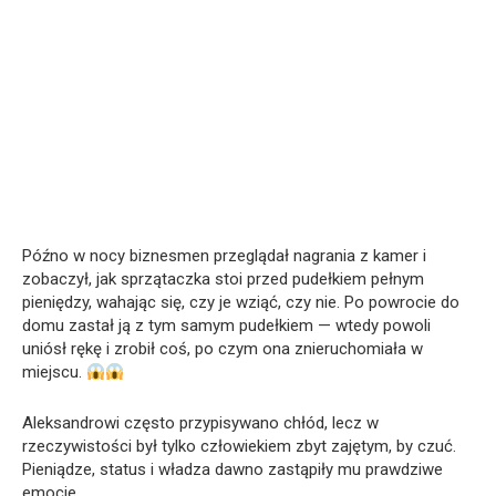
Późno w nocy biznesmen przeglądał nagrania z kamer i
zobaczył, jak sprzątaczka stoi przed pudełkiem pełnym
pieniędzy, wahając się, czy je wziąć, czy nie. Po powrocie do
domu zastał ją z tym samym pudełkiem — wtedy powoli
uniósł rękę i zrobił coś, po czym ona znieruchomiała w
miejscu.
Aleksandrowi często przypisywano chłód, lecz w
rzeczywistości był tylko człowiekiem zbyt zajętym, by czuć.
Pieniądze, status i władza dawno zastąpiły mu prawdziwe
emocje.