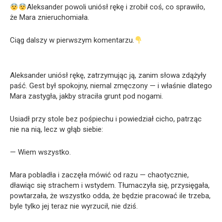
Aleksander powoli uniósł rękę i zrobił coś, co sprawiło,
że Mara znieruchomiała.
Ciąg dalszy w pierwszym komentarzu.
Aleksander uniósł rękę, zatrzymując ją, zanim słowa zdążyły
paść. Gest był spokojny, niemal zmęczony — i właśnie dlatego
Mara zastygła, jakby straciła grunt pod nogami.
Usiadł przy stole bez pośpiechu i powiedział cicho, patrząc
nie na nią, lecz w głąb siebie:
— Wiem wszystko.
Mara pobladła i zaczęła mówić od razu — chaotycznie,
dławiąc się strachem i wstydem. Tłumaczyła się, przysięgała,
powtarzała, że wszystko odda, że będzie pracować ile trzeba,
byle tylko jej teraz nie wyrzucił, nie dziś.