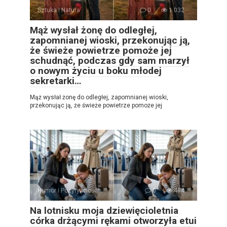
Sztuka i Natura
0
1 032
Mąż wysłał żonę do odległej,
zapomnianej wioski, przekonując ją,
że świeże powietrze pomoże jej
schudnąć, podczas gdy sam marzył
o nowym życiu u boku młodej
sekretarki…
Mąż wysłał żonę do odległej, zapomnianej wioski,
przekonując ją, że świeże powietrze pomoże jej
Humor i Pozytywność
0
484
Na lotnisku moja dziewięcioletnia
córka drżącymi rękami otworzyła etui