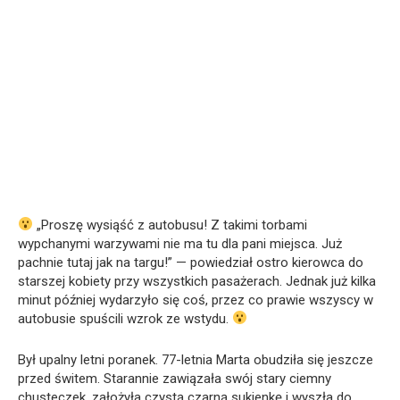
„Proszę wysiąść z autobusu! Z takimi torbami
wypchanymi warzywami nie ma tu dla pani miejsca. Już
pachnie tutaj jak na targu!” — powiedział ostro kierowca do
starszej kobiety przy wszystkich pasażerach. Jednak już kilka
minut później wydarzyło się coś, przez co prawie wszyscy w
autobusie spuścili wzrok ze wstydu.
Był upalny letni poranek. 77-letnia Marta obudziła się jeszcze
przed świtem. Starannie zawiązała swój stary ciemny
chusteczek, założyła czystą czarną sukienkę i wyszła do