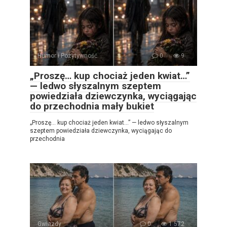
Humor i Pozytywność
0
9
„Proszę… kup chociaż jeden kwiat…”
— ledwo słyszalnym szeptem
powiedziała dziewczynka, wyciągając
do przechodnia mały bukiet
„Proszę… kup chociaż jeden kwiat…” — ledwo słyszalnym
szeptem powiedziała dziewczynka, wyciągając do
przechodnia
Gwiazdy
0
1 572