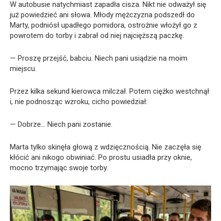
W autobusie natychmiast zapadła cisza. Nikt nie odważył się
już powiedzieć ani słowa. Młody mężczyzna podszedł do
Marty, podniósł upadłego pomidora, ostrożnie włożył go z
powrotem do torby i zabrał od niej najcięższą paczkę.
— Proszę przejść, babciu. Niech pani usiądzie na moim
miejscu.
Przez kilka sekund kierowca milczał. Potem ciężko westchnął
i, nie podnosząc wzroku, cicho powiedział:
— Dobrze… Niech pani zostanie.
Marta tylko skinęła głową z wdzięcznością. Nie zaczęła się
kłócić ani nikogo obwiniać. Po prostu usiadła przy oknie,
mocno trzymając swoje torby.