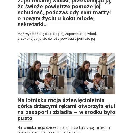
zapomnianej wioski, przekonując ją,
że świeże powietrze pomoże jej
schudnąć, podczas gdy sam marzył
o nowym życiu u boku młodej
sekretarki…
Mąż wysłał żonę do odległej, zapomnianej wioski,
przekonując ją, że świeże powietrze pomoże jej
Humor i Pozytywność
0
390
Na lotnisku moja dziewięcioletnia
córka drżącymi rękami otworzyła etui
na paszport i zbladła — w środku było
pusto
Na lotnisku moja dziewięcioletnia córka drżącymi rękami
otworzyła etui na paszport i zbladła —