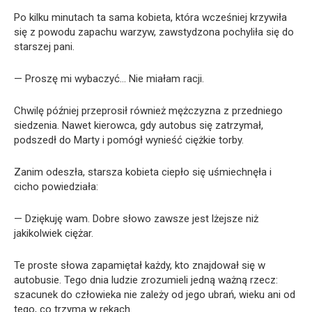
Po kilku minutach ta sama kobieta, która wcześniej krzywiła
się z powodu zapachu warzyw, zawstydzona pochyliła się do
starszej pani.
— Proszę mi wybaczyć… Nie miałam racji.
Chwilę później przeprosił również mężczyzna z przedniego
siedzenia. Nawet kierowca, gdy autobus się zatrzymał,
podszedł do Marty i pomógł wynieść ciężkie torby.
Zanim odeszła, starsza kobieta ciepło się uśmiechnęła i
cicho powiedziała:
— Dziękuję wam. Dobre słowo zawsze jest lżejsze niż
jakikolwiek ciężar.
Te proste słowa zapamiętał każdy, kto znajdował się w
autobusie. Tego dnia ludzie zrozumieli jedną ważną rzecz:
szacunek do człowieka nie zależy od jego ubrań, wieku ani od
tego, co trzyma w rękach.