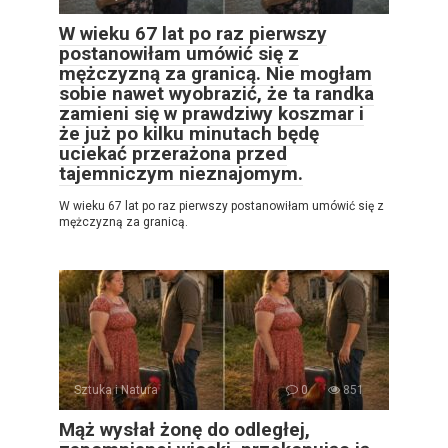
W wieku 67 lat po raz pierwszy
postanowiłam umówić się z
mężczyzną za granicą. Nie mogłam
sobie nawet wyobrazić, że ta randka
zamieni się w prawdziwy koszmar i
że już po kilku minutach będę
uciekać przerażona przed
tajemniczym nieznajomym.
W wieku 67 lat po raz pierwszy postanowiłam umówić się z
mężczyzną za granicą.
Sztuka i Natura
0
851
Mąż wysłał żonę do odległej,