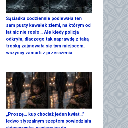
Sąsiadka codziennie podlewała ten
sam pusty kawałek ziemi, na którym od
lat nic nie rosło… Ale kiedy policja
odkryła, dlaczego tak naprawdę z taką
troską zajmowała się tym miejscem,
wszyscy zamarli z przerażenia
„Proszę… kup chociaż jeden kwiat…” —
ledwo słyszalnym szeptem powiedziała
dziewczynka, wyciągając do