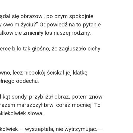
ądał się obrazowi, po czym spokojnie
 w swoim życiu?” Odpowiedź na to pytanie
łkowicie zmieniły los naszej rodziny.
serce biło tak głośno, że zagłuszało cichy
no, lecz niepokój ściskał jej klatkę
ełnego oddechu.
ł kąt sondy, przybliżał obraz, potem znów
 razem marszczył brwi coraz mocniej. To
akiekolwiek słowa.
kolwiek — wyszeptała, nie wytrzymując. —