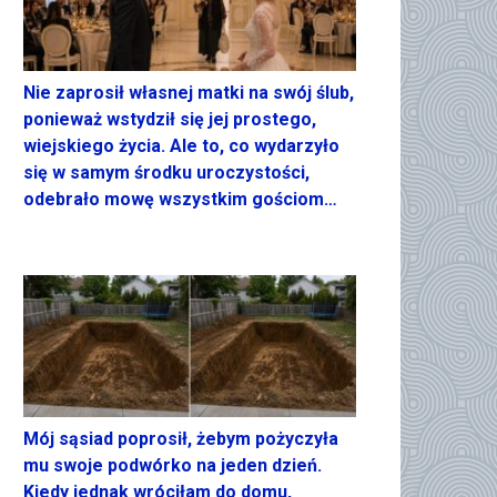
Nie zaprosił własnej matki na swój ślub,
ponieważ wstydził się jej prostego,
wiejskiego życia. Ale to, co wydarzyło
się w samym środku uroczystości,
odebrało mowę wszystkim gościom…
Mój sąsiad poprosił, żebym pożyczyła
mu swoje podwórko na jeden dzień.
Kiedy jednak wróciłam do domu,