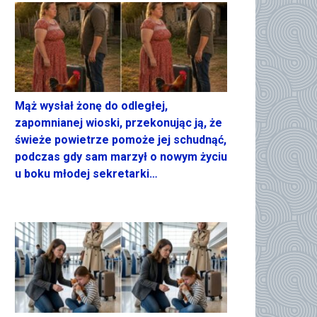
Mąż wysłał żonę do odległej,
zapomnianej wioski, przekonując ją, że
świeże powietrze pomoże jej schudnąć,
podczas gdy sam marzył o nowym życiu
u boku młodej sekretarki…