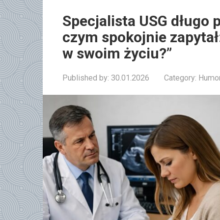
Specjalista USG długo p
czym spokojnie zapytał:
w swoim życiu?”
Published by:
30.01.2026
Category:
Humor