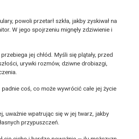
lary, powoli przetarł szkła, jakby zyskiwał na
itor. W jego spojrzeniu mignęły zdziwienie i
rzebiega jej chłód. Myśli się plątały, przed
szłości, urywki rozmów, dziwne drobiazgi,
czenia.
 padnie coś, co może wywrócić całe jej życie
j, uważnie wpatrując się w jej twarz, jakby
własnych przypuszczeń.
 się cicho i bardzo poważnie — ilu mężczyzn