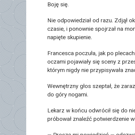
Boję się.
Nie odpowiedział od razu. Zdjął oku
czasie, i ponownie spojrzał na mon
napięte skupienie.
Francesca poczuła, jak po plecach p
oczami pojawiały się sceny z prze
którym nigdy nie przypisywała zna
Wewnętrzny głos szeptał, że zaraz
do góry nogami.
Lekarz w końcu odwrócił się do nie
próbował znaleźć potwierdzenie 
— Proszę mi powiedzieć — odezwał