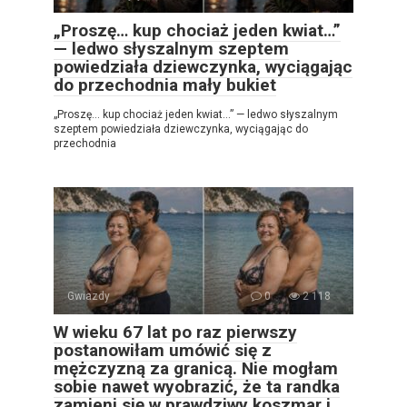
„Proszę… kup chociaż jeden kwiat…”
— ledwo słyszalnym szeptem
powiedziała dziewczynka, wyciągając
do przechodnia mały bukiet
„Proszę… kup chociaż jeden kwiat…” — ledwo słyszalnym
szeptem powiedziała dziewczynka, wyciągając do
przechodnia
Gwiazdy
0
2 118
W wieku 67 lat po raz pierwszy
postanowiłam umówić się z
mężczyzną za granicą. Nie mogłam
sobie nawet wyobrazić, że ta randka
zamieni się w prawdziwy koszmar i