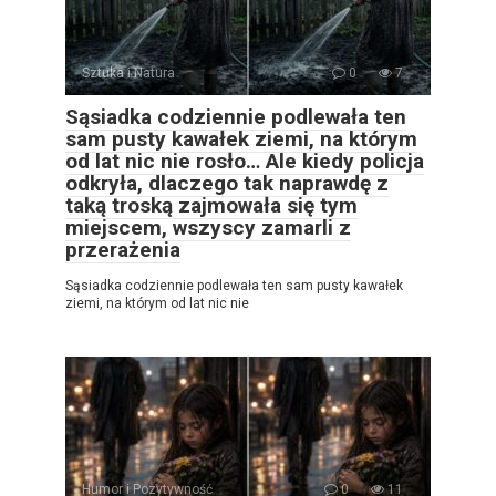
Sztuka i Natura
0
7
Sąsiadka codziennie podlewała ten
sam pusty kawałek ziemi, na którym
od lat nic nie rosło… Ale kiedy policja
odkryła, dlaczego tak naprawdę z
taką troską zajmowała się tym
miejscem, wszyscy zamarli z
przerażenia
Sąsiadka codziennie podlewała ten sam pusty kawałek
ziemi, na którym od lat nic nie
Humor i Pozytywność
0
11