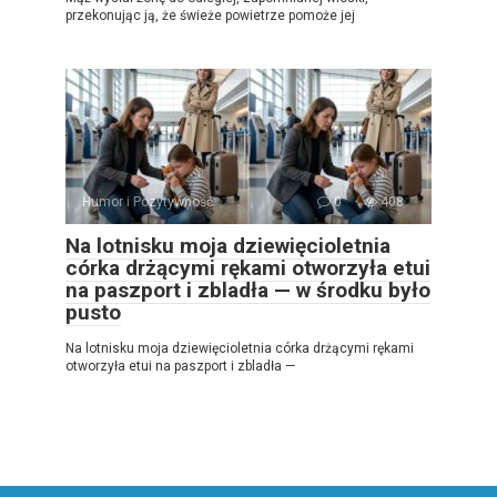
przekonując ją, że świeże powietrze pomoże jej
Humor i Pozytywność
0
408
Na lotnisku moja dziewięcioletnia
córka drżącymi rękami otworzyła etui
na paszport i zbladła — w środku było
pusto
Na lotnisku moja dziewięcioletnia córka drżącymi rękami
otworzyła etui na paszport i zbladła —