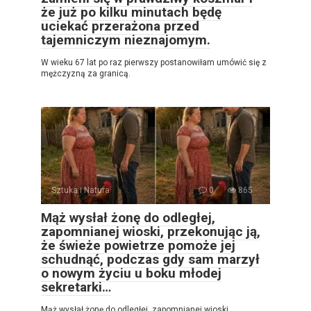
że już po kilku minutach będę
uciekać przerażona przed
tajemniczym nieznajomym.
W wieku 67 lat po raz pierwszy postanowiłam umówić się z
mężczyzną za granicą.
Sztuka i Natura
0
865
Mąż wysłał żonę do odległej,
zapomnianej wioski, przekonując ją,
że świeże powietrze pomoże jej
schudnąć, podczas gdy sam marzył
o nowym życiu u boku młodej
sekretarki…
Mąż wysłał żonę do odległej, zapomnianej wioski,