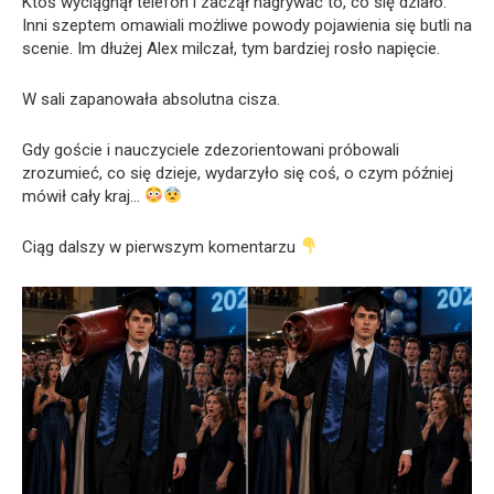
Ktoś wyciągnął telefon i zaczął nagrywać to, co się działo.
Inni szeptem omawiali możliwe powody pojawienia się butli na
scenie. Im dłużej Alex milczał, tym bardziej rosło napięcie.
W sali zapanowała absolutna cisza.
Gdy goście i nauczyciele zdezorientowani próbowali
zrozumieć, co się dzieje, wydarzyło się coś, o czym później
mówił cały kraj…
Ciąg dalszy w pierwszym komentarzu