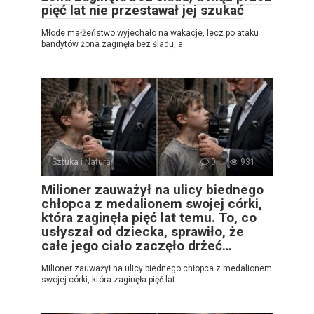
pięć lat nie przestawał jej szukać
Młode małżeństwo wyjechało na wakacje, lecz po ataku
bandytów żona zaginęła bez śladu, a
Sztuka i Natura
0
931
Milioner zauważył na ulicy biednego
chłopca z medalionem swojej córki,
która zaginęła pięć lat temu. To, co
usłyszał od dziecka, sprawiło, że
całe jego ciało zaczęło drżeć…
Milioner zauważył na ulicy biednego chłopca z medalionem
swojej córki, która zaginęła pięć lat