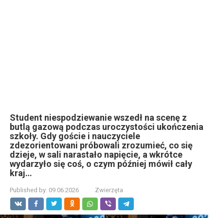
Student niespodziewanie wszedł na scenę z
butlą gazową podczas uroczystości ukończenia
szkoły. Gdy goście i nauczyciele
zdezorientowani próbowali zrozumieć, co się
dzieje, w sali narastało napięcie, a wkrótce
wydarzyło się coś, o czym później mówił cały
kraj…
Published by:
09.06.2026
Zwierzęta