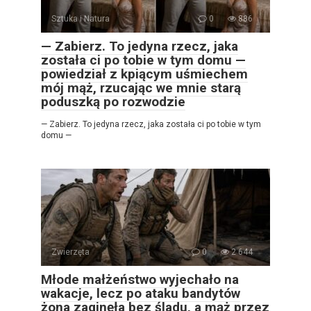
Sztuka i Natura
0
886
— Zabierz. To jedyna rzecz, jaka
została ci po tobie w tym domu —
powiedział z kpiącym uśmiechem
mój mąż, rzucając we mnie starą
poduszką po rozwodzie
— Zabierz. To jedyna rzecz, jaka została ci po tobie w tym
domu —
Zwierzęta
0
2 644
Młode małżeństwo wyjechało na
wakacje, lecz po ataku bandytów
żona zaginęła bez śladu, a mąż przez