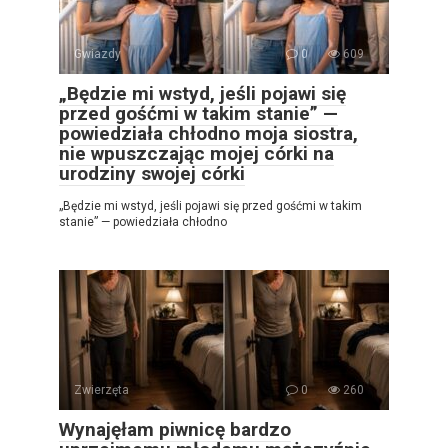
Gwiazdy
0
609
„Będzie mi wstyd, jeśli pojawi się
przed gośćmi w takim stanie” —
powiedziała chłodno moja siostra,
nie wpuszczając mojej córki na
urodziny swojej córki
„Będzie mi wstyd, jeśli pojawi się przed gośćmi w takim
stanie” — powiedziała chłodno
Zwierzęta
0
260
Wynajęłam piwnicę bardzo