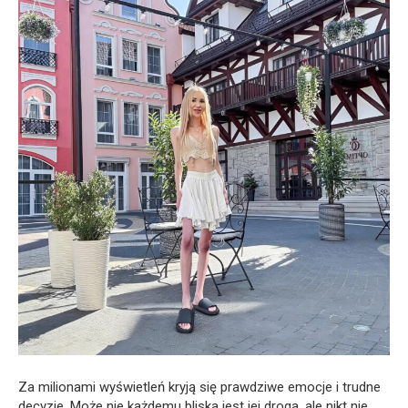
Za milionami wyświetleń kryją się prawdziwe emocje i trudne
decyzje. Może nie każdemu bliska jest jej droga, ale nikt nie