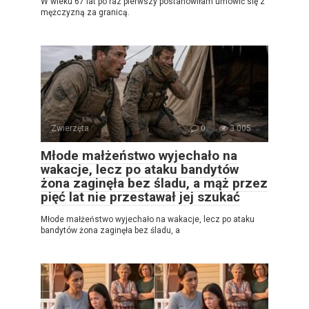
W wieku 67 lat po raz pierwszy postanowiłam umówić się z
mężczyzną za granicą.
Zwierzęta
0
3 005
Młode małżeństwo wyjechało na
wakacje, lecz po ataku bandytów
żona zaginęła bez śladu, a mąż przez
pięć lat nie przestawał jej szukać
Młode małżeństwo wyjechało na wakacje, lecz po ataku
bandytów żona zaginęła bez śladu, a