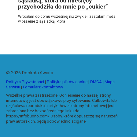
sąsiadką, która od miesięcy
przychodziła do mnie po „cukier”
Wróciłam do domu wcześniej niż zwykle i zastałam męża
w basenie z sąsiadką, która
© 2026 Dookoła świata
Polityka Prywatności
|
Polityka plików cookie
|
DMCA
|
Mapa
Serwisu
|
Formularz kontaktowy
Wszelkie prawa zastrzeżone. Odniesienie do naszej strony
internetowej jest obowiązkowe przy cytowaniu. Całkowita lub
częściowa reprodukcja artykułów ze strony internetowej jest
zabroniona bez bezpośredniego linku do
https://infobuono.com/ Osoby, które dopuszczą się naruszeń
praw autorskich, będą odpowiednio ścigane.