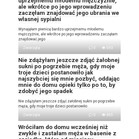
uprzejmemu młodemu mężczyźnie,
ale wkrótce po jego wprowadzeniu
zaczęłam znajdować jego ubrania we
własnej sypialni
Wynajęłam piwnicę bardzo uprzejmemu młodemu
mężczyźnie, ale wkrótce po jego wprowadzeniu zaczęłam
znajdować jego
Zwierzęta
0
593
Nie zdążyłam jeszcze zdjąć żałobnej
sukni po pogrzebie męża, gdy moje
troje dzieci postanowiło jak
najszybciej się mnie pozbyć, oddając
mnie do domu opieki tylko po to, by
zdobyć jego spadek
Nie zdążyłam jeszcze zdjąć żałobnej sukni po pogrzebie
męża, gdy moje troje dzieci postanowiło
Zwierzęta
0
865
Wróciłam do domu wcześniej niż
zwykle i zastałam męża w basenie z