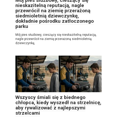
Mój pies służbowy, cieszący się
nieskazitelną reputacją, nagle
przewrócił na ziemię przerażoną
siedmioletnią dziewczynkę,
dokładnie pośrodku zatłoczonego
parku
Mój pies służbowy, cieszący się nieskazitelną reputacją,
nagle przewrócił na ziemię przerażoną siedmioletnią
dziewczynkę,
Humor i Pozytywność
0
393
Wszyscy śmiali się z biednego
chłopca, kiedy wyszedł na strzelnicę,
aby rywalizować z najlepszymi
strzelcami