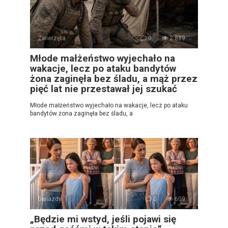
Zwierzęta
0
2 889
Młode małżeństwo wyjechało na
wakacje, lecz po ataku bandytów
żona zaginęła bez śladu, a mąż przez
pięć lat nie przestawał jej szukać
Młode małżeństwo wyjechało na wakacje, lecz po ataku
bandytów żona zaginęła bez śladu, a
Gwiazdy
0
609
„Będzie mi wstyd, jeśli pojawi się