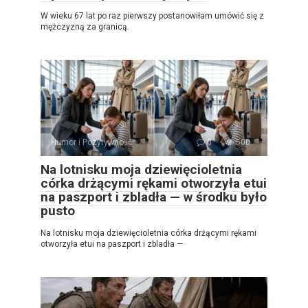
W wieku 67 lat po raz pierwszy postanowiłam umówić się z
mężczyzną za granicą.
Humor i Pozytywność
0
500
Na lotnisku moja dziewięcioletnia
córka drżącymi rękami otworzyła etui
na paszport i zbladła — w środku było
pusto
Na lotnisku moja dziewięcioletnia córka drżącymi rękami
otworzyła etui na paszport i zbladła —