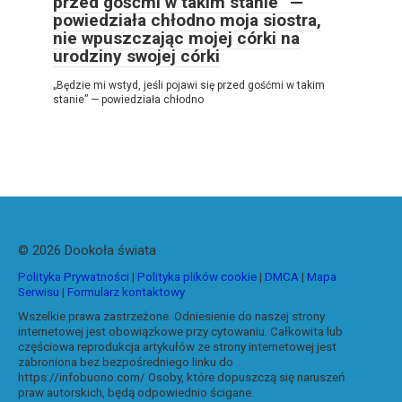
przed gośćmi w takim stanie” —
powiedziała chłodno moja siostra,
nie wpuszczając mojej córki na
urodziny swojej córki
„Będzie mi wstyd, jeśli pojawi się przed gośćmi w takim
stanie” — powiedziała chłodno
© 2026 Dookoła świata
Polityka Prywatności
|
Polityka plików cookie
|
DMCA
|
Mapa
Serwisu
|
Formularz kontaktowy
Wszelkie prawa zastrzeżone. Odniesienie do naszej strony
internetowej jest obowiązkowe przy cytowaniu. Całkowita lub
częściowa reprodukcja artykułów ze strony internetowej jest
zabroniona bez bezpośredniego linku do
https://infobuono.com/ Osoby, które dopuszczą się naruszeń
praw autorskich, będą odpowiednio ścigane.