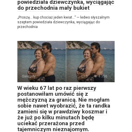
powiedziała dziewczynka, wyciągając
do przechodnia mały bukiet
„Proszę… kup chociaż jeden kwiat…” — ledwo słyszalnym
szeptem powiedziała dziewczynka, wyciągając do
przechodnia
Gwiazdy
0
4 356
W wieku 67 lat po raz pierwszy
postanowiłam umówić się z
mężczyzną za granicą. Nie mogłam
sobie nawet wyobrazić, że ta randka
zamieni się w prawdziwy koszmar i
że już po kilku minutach będę
uciekać przerażona przed
tajemniczym nieznajomym.