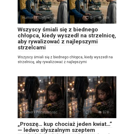
Humor i Pozytywność
0
349
Wszyscy śmiali się z biednego
chłopca, kiedy wyszedł na strzelnicę,
aby rywalizować z najlepszymi
strzelcami
Wszyscy śmiali się z biednego chłopca, kiedy wyszedł na
strzelnicę, aby rywalizować z najlepszymi
Humor i Pozytywność
0
378
„Proszę… kup chociaż jeden kwiat…”
— ledwo słyszalnym szeptem