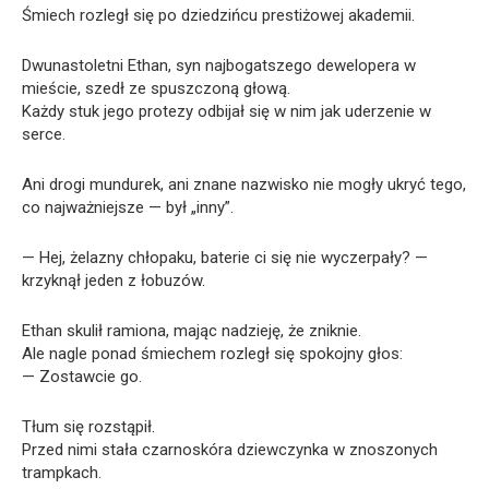
Śmiech rozległ się po dziedzińcu prestiżowej akademii.
Dwunastoletni Ethan, syn najbogatszego dewelopera w
mieście, szedł ze spuszczoną głową.
Każdy stuk jego protezy odbijał się w nim jak uderzenie w
serce.
Ani drogi mundurek, ani znane nazwisko nie mogły ukryć tego,
co najważniejsze — był „inny”.
— Hej, żelazny chłopaku, baterie ci się nie wyczerpały? —
krzyknął jeden z łobuzów.
Ethan skulił ramiona, mając nadzieję, że zniknie.
Ale nagle ponad śmiechem rozległ się spokojny głos:
— Zostawcie go.
Tłum się rozstąpił.
Przed nimi stała czarnoskóra dziewczynka w znoszonych
trampkach.