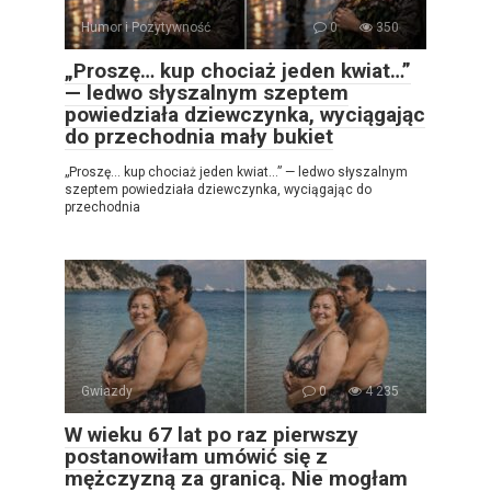
Humor i Pozytywność
0
350
„Proszę… kup chociaż jeden kwiat…”
— ledwo słyszalnym szeptem
powiedziała dziewczynka, wyciągając
do przechodnia mały bukiet
„Proszę… kup chociaż jeden kwiat…” — ledwo słyszalnym
szeptem powiedziała dziewczynka, wyciągając do
przechodnia
Gwiazdy
0
4 235
W wieku 67 lat po raz pierwszy
postanowiłam umówić się z
mężczyzną za granicą. Nie mogłam