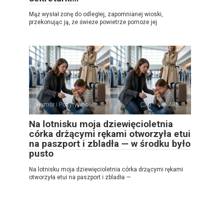
Mąż wysłał żonę do odległej, zapomnianej wioski,
przekonując ją, że świeże powietrze pomoże jej
Humor i Pozytywność
0
485
Na lotnisku moja dziewięcioletnia
córka drżącymi rękami otworzyła etui
na paszport i zbladła — w środku było
pusto
Na lotnisku moja dziewięcioletnia córka drżącymi rękami
otworzyła etui na paszport i zbladła —