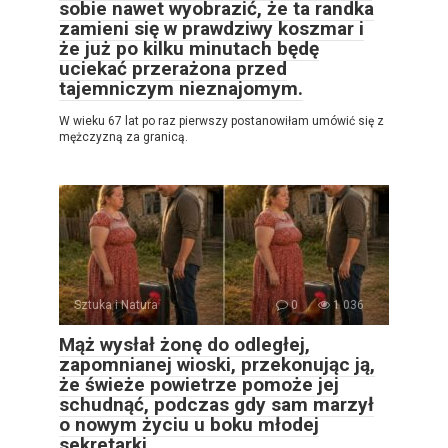
sobie nawet wyobrazić, że ta randka
zamieni się w prawdziwy koszmar i
że już po kilku minutach będę
uciekać przerażona przed
tajemniczym nieznajomym.
W wieku 67 lat po raz pierwszy postanowiłam umówić się z
mężczyzną za granicą.
Sztuka i Natura
0
1 036
Mąż wysłał żonę do odległej,
zapomnianej wioski, przekonując ją,
że świeże powietrze pomoże jej
schudnąć, podczas gdy sam marzył
o nowym życiu u boku młodej
sekretarki…