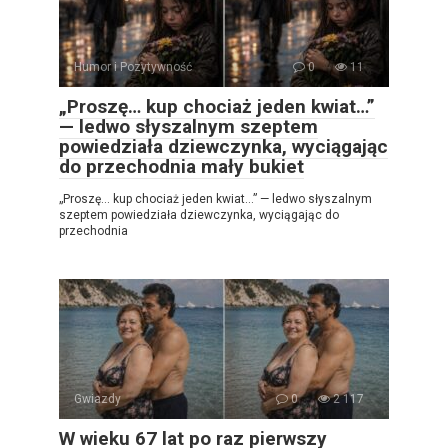
Humor i Pozytywność
0
11
„Proszę… kup chociaż jeden kwiat…”
— ledwo słyszalnym szeptem
powiedziała dziewczynka, wyciągając
do przechodnia mały bukiet
„Proszę… kup chociaż jeden kwiat…” — ledwo słyszalnym
szeptem powiedziała dziewczynka, wyciągając do
przechodnia
Gwiazdy
0
2 117
W wieku 67 lat po raz pierwszy