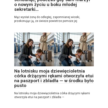
o nowym życiu u boku młodej
sekretarki…
Mąż wysłał żonę do odległej, zapomnianej wioski,
przekonując ją, że świeże powietrze pomoże jej
Humor i Pozytywność
0
408
Na lotnisku moja dziewięcioletnia
córka drżącymi rękami otworzyła etui
na paszport i zbladła — w środku było
pusto
Na lotnisku moja dziewięcioletnia córka drżącymi rękami
otworzyła etui na paszport i zbladła —