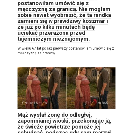
postanowiłam umówić się z
mężczyzną za granicą. Nie mogłam
sobie nawet wyobrazić, że ta randka
zamieni się w prawdziwy koszmar i
że już po kilku minutach będę
uciekać przerażona przed
tajemniczym nieznajomym.
W wieku 67 lat po raz pierwszy postanowiłam umówić się z
mężczyzną za granicą.
Sztuka i Natura
0
865
Mąż wysłał żonę do odległej,
zapomnianej wioski, przekonując ją,
że świeże powietrze pomoże jej
schudnąć, podczas gdy sam marzył