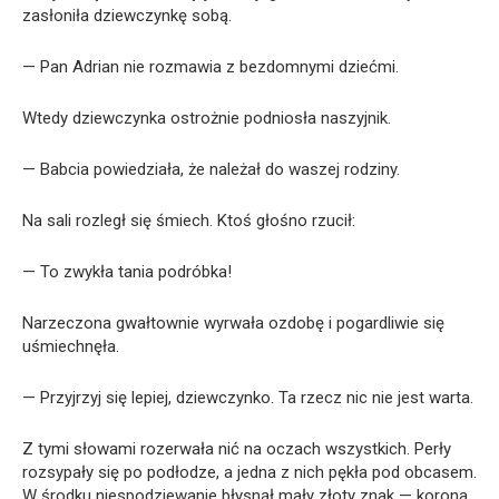
zasłoniła dziewczynkę sobą.
— Pan Adrian nie rozmawia z bezdomnymi dziećmi.
Wtedy dziewczynka ostrożnie podniosła naszyjnik.
— Babcia powiedziała, że należał do waszej rodziny.
Na sali rozległ się śmiech. Ktoś głośno rzucił:
— To zwykła tania podróbka!
Narzeczona gwałtownie wyrwała ozdobę i pogardliwie się
uśmiechnęła.
— Przyjrzyj się lepiej, dziewczynko. Ta rzecz nic nie jest warta.
Z tymi słowami rozerwała nić na oczach wszystkich. Perły
rozsypały się po podłodze, a jedna z nich pękła pod obcasem.
W środku niespodziewanie błysnął mały złoty znak — korona