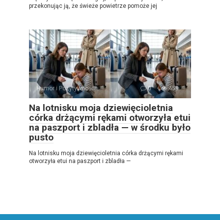
przekonując ją, że świeże powietrze pomoże jej
Humor i Pozytywność
0
459
Na lotnisku moja dziewięcioletnia
córka drżącymi rękami otworzyła etui
na paszport i zbladła — w środku było
pusto
Na lotnisku moja dziewięcioletnia córka drżącymi rękami
otworzyła etui na paszport i zbladła —