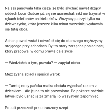
Na sali panowała taka cisza, że było słychać nawet drżący
oddech Lucii. Goście już się nie uśmiechali, nikt nie trzymał w
rękach telefonów ani kieliszków. Wszyscy patrzyli tylko na
dziewczynkę, która jeszcze kilka minut wcześniej wydawała
się tutaj obca.
Adrian powoli wstał i odwrócił się do starszego mężczyzny
stojącego przy schodach. Był to stary zarządca posiadłości,
który pracował w domu prawie całe życie.
— Wiedziałeś o tym, prawda? — zapytał cicho.
Mężczyzna zbladł i spuścił wzrok.
— Tamtej nocy pańska matka chciała wyjechać razem z
dzieckiem… Ale jej na to nie pozwolono. Po pożarze rodzinie
łatwiej było uznać ją za zmarłą i o wszystkim zapomnieć.
Po sali przeszedł przestraszony szept.