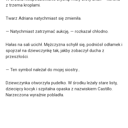
z trzema kroplami.
Twarz Adriana natychmiast się zmieniła.
— Natychmiast zatrzymać aukcję, — rozkazał chłodno.
Hałas na sali ucichł. Mężczyzna schylił się, podniósł odłamek i
spojrzał na dziewczynkę tak, jakby zobaczył ducha z
przeszłości.
— Ten symbol należał do mojej siostry…
Dziewczynka otworzyła pudełko. W środku leżały stare listy,
dziecięcy kocyk i szpitalna opaska z nazwiskiem Castillo.
Narzeczona wyraźnie pobladła.