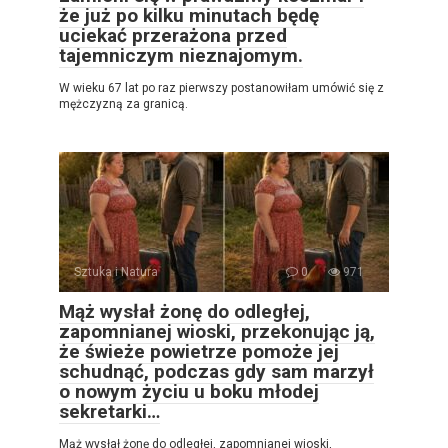
że już po kilku minutach będę
uciekać przerażona przed
tajemniczym nieznajomym.
W wieku 67 lat po raz pierwszy postanowiłam umówić się z
mężczyzną za granicą.
Sztuka i Natura
0
971
Mąż wysłał żonę do odległej,
zapomnianej wioski, przekonując ją,
że świeże powietrze pomoże jej
schudnąć, podczas gdy sam marzył
o nowym życiu u boku młodej
sekretarki…
Mąż wysłał żonę do odległej, zapomnianej wioski,