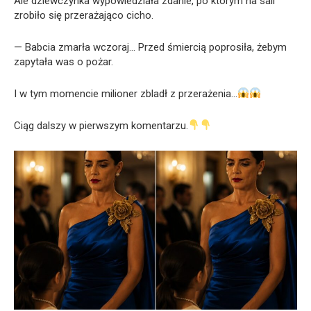
Ale dziewczynka wypowiedziała zdanie, po którym na sali
zrobiło się przerażająco cicho.
— Babcia zmarła wczoraj… Przed śmiercią poprosiła, żebym
zapytała was o pożar.
I w tym momencie milioner zbladł z przerażenia…
Ciąg dalszy w pierwszym komentarzu.