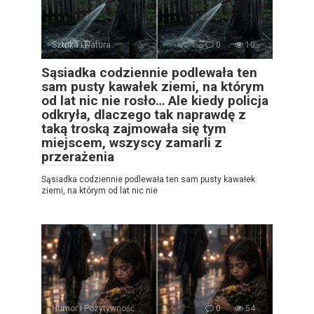
Sztuka i Natura
0
10
Sąsiadka codziennie podlewała ten
sam pusty kawałek ziemi, na którym
od lat nic nie rosło… Ale kiedy policja
odkryła, dlaczego tak naprawdę z
taką troską zajmowała się tym
miejscem, wszyscy zamarli z
przerażenia
Sąsiadka codziennie podlewała ten sam pusty kawałek
ziemi, na którym od lat nic nie
Humor i Pozytywność
0
54