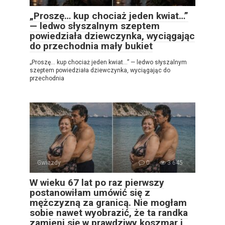
„Proszę… kup chociaż jeden kwiat…”
— ledwo słyszalnym szeptem
powiedziała dziewczynka, wyciągając
do przechodnia mały bukiet
„Proszę… kup chociaż jeden kwiat…” — ledwo słyszalnym
szeptem powiedziała dziewczynka, wyciągając do
przechodnia
Gwiazdy
0
3 645
W wieku 67 lat po raz pierwszy
postanowiłam umówić się z
mężczyzną za granicą. Nie mogłam
sobie nawet wyobrazić, że ta randka
zamieni się w prawdziwy koszmar i