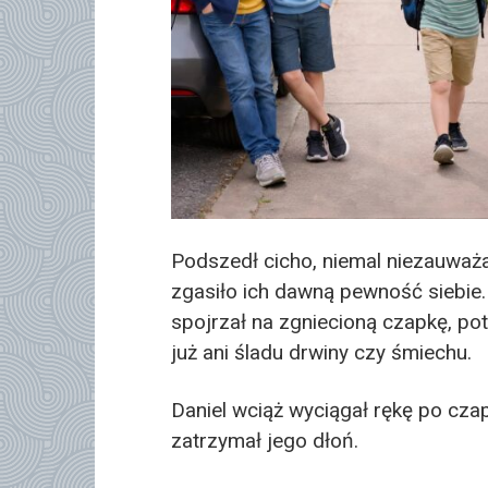
Podszedł cicho, niemal niezauważal
zgasiło ich dawną pewność siebie
spojrzał na zgniecioną czapkę, po
już ani śladu drwiny czy śmiechu.
Daniel wciąż wyciągał rękę po cza
zatrzymał jego dłoń.