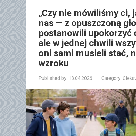
„Czy nie mówiliśmy ci,
nas — z opuszczoną gło
postanowili upokorzyć 
ale w jednej chwili wszy
oni sami musieli stać, 
wzroku
Published by:
13.04.2026
Category:
Cieka