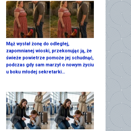
Mąż wysłał żonę do odległej,
zapomnianej wioski, przekonując ją, że
świeże powietrze pomoże jej schudnąć,
podczas gdy sam marzył o nowym życiu
u boku młodej sekretarki…