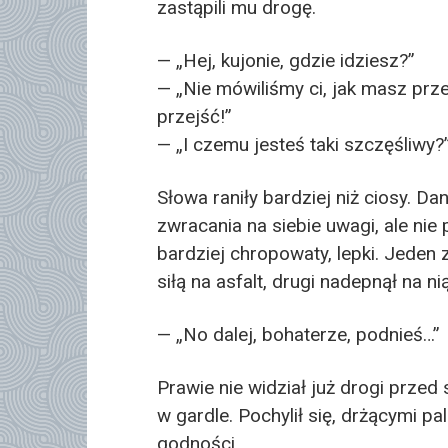
zastąpili mu drogę.
— „Hej, kujonie, gdzie idziesz?”
— „Nie mówiliśmy ci, jak masz prz
przejść!”
— „I czemu jesteś taki szczęśliwy?
Słowa raniły bardziej niż ciosy. Da
zwracania na siebie uwagi, ale nie 
bardziej chropowaty, lepki. Jeden z
siłą na asfalt, drugi nadepnął na ni
— „No dalej, bohaterze, podnieś…”
Prawie nie widział już drogi przed
w gardle. Pochylił się, drżącymi pa
godności…