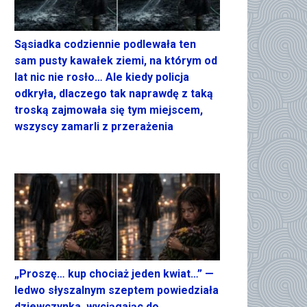
Sąsiadka codziennie podlewała ten
sam pusty kawałek ziemi, na którym od
lat nic nie rosło… Ale kiedy policja
odkryła, dlaczego tak naprawdę z taką
troską zajmowała się tym miejscem,
wszyscy zamarli z przerażenia
„Proszę… kup chociaż jeden kwiat…” —
ledwo słyszalnym szeptem powiedziała
dziewczynka, wyciągając do