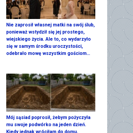
Nie zaprosił własnej matki na swój ślub,
ponieważ wstydził się jej prostego,
wiejskiego życia. Ale to, co wydarzyło
się w samym środku uroczystości,
odebrało mowę wszystkim gościom…
Mój sąsiad poprosił, żebym pożyczyła
mu swoje podwórko na jeden dzień.
Kiedy jednak wróciłam do domu,