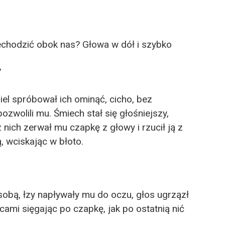
echodzić obok nas? Głowa w dół i szybko
”
niel spróbował ich ominąć, cicho, bez
pozwolili mu. Śmiech stał się głośniejszy,
 nich zerwał mu czapkę z głowy i rzucił ją z
ą, wciskając w błoto.
 sobą, łzy napływały mu do oczu, głos ugrzązł
lcami sięgając po czapkę, jak po ostatnią nić