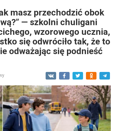
 jak masz przechodzić obok
wą?” — szkolni chuligani
cichego, wzorowego ucznia,
stko się odwróciło tak, że to
nie odważając się podnieść
wy