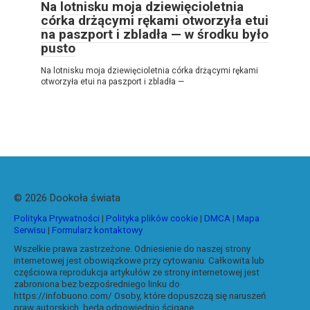
Na lotnisku moja dziewięcioletnia
córka drżącymi rękami otworzyła etui
na paszport i zbladła — w środku było
pusto
Na lotnisku moja dziewięcioletnia córka drżącymi rękami
otworzyła etui na paszport i zbladła —
© 2026 Dookoła świata
Polityka Prywatności
|
Polityka plików cookie
|
DMCA
|
Mapa
Serwisu
|
Formularz kontaktowy
Wszelkie prawa zastrzeżone. Odniesienie do naszej strony
internetowej jest obowiązkowe przy cytowaniu. Całkowita lub
częściowa reprodukcja artykułów ze strony internetowej jest
zabroniona bez bezpośredniego linku do
https://infobuono.com/ Osoby, które dopuszczą się naruszeń
praw autorskich, będą odpowiednio ścigane.