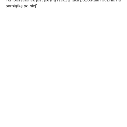
Ten pierścionek jest jedyną rzeczą, jaka pozostała rodzinie na
pamiątkę po niej”.