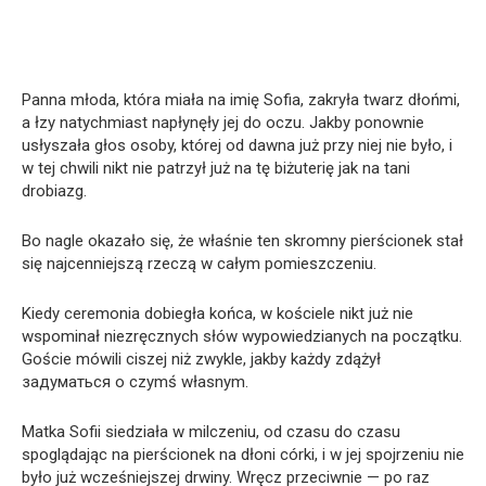
Panna młoda, która miała na imię Sofia, zakryła twarz dłońmi,
a łzy natychmiast napłynęły jej do oczu. Jakby ponownie
usłyszała głos osoby, której od dawna już przy niej nie było, i
w tej chwili nikt nie patrzył już na tę biżuterię jak na tani
drobiazg.
Bo nagle okazało się, że właśnie ten skromny pierścionek stał
się najcenniejszą rzeczą w całym pomieszczeniu.
Kiedy ceremonia dobiegła końca, w kościele nikt już nie
wspominał niezręcznych słów wypowiedzianych na początku.
Goście mówili ciszej niż zwykle, jakby każdy zdążył
задуматься o czymś własnym.
Matka Sofii siedziała w milczeniu, od czasu do czasu
spoglądając na pierścionek na dłoni córki, i w jej spojrzeniu nie
było już wcześniejszej drwiny. Wręcz przeciwnie — po raz