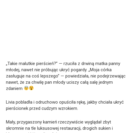
„Takie malutkie pierścień?” — rzuciła z drwiną matka panny
młodej, nawet nie próbując ukryć pogardy. „Moja córka
zasługuje na coś lepszego” — powiedziała, nie podejrzewając
nawet, że za chwilę pan młody uciszy całą salę jednym
zdaniem
Livia pobladła i odruchowo opuściła rękę, jakby chciała ukryć
pierścionek przed cudzym wzrokiem.
Mały, przygaszony kamień rzeczywiście wyglądał zbyt
skromnie na tle luksusowej restauracji, drogich sukien i