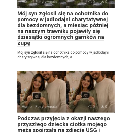
Humor i Pozytywność
0
0
Mój syn zgłosił się na ochotnika do
pomocy w jadłodajni charytatywnej
dla bezdomnych, a miesiąc później
na naszym trawniku pojawiły się
dziesiątki ogromnych garnków na
zupę
Mój syn zgłosił się na ochotnika do pomocy w jadłodajni
charytatywnej dla bezdomnych, a
Humor i Pozytywność
0
0
Podczas przyjęcia z okazji naszego
przyszłego dziecka ciotka mojego
męża spojrzała na zdjęcie USG i