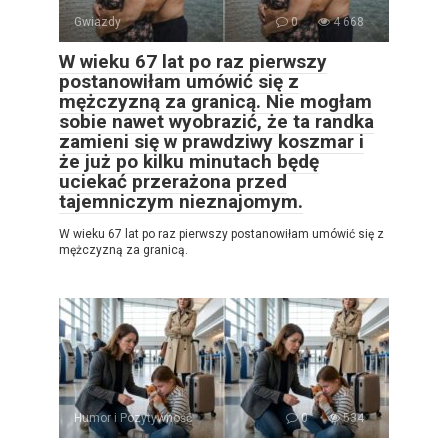
Gwiazdy
0
4 668
W wieku 67 lat po raz pierwszy
postanowiłam umówić się z
mężczyzną za granicą. Nie mogłam
sobie nawet wyobrazić, że ta randka
zamieni się w prawdziwy koszmar i
że już po kilku minutach będę
uciekać przerażona przed
tajemniczym nieznajomym.
W wieku 67 lat po raz pierwszy postanowiłam umówić się z
mężczyzną za granicą.
Humor i Pozytywność
0
534