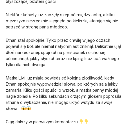
błyszczącej biżuterii gości.
Niektóre kobiety już zaczęły szeptać między sobą, a kilku
mężczyzn niezręcznie sięgnęło po kieliszki, starając się nie
patrzeć w stronę pana młodego.
Ethan stał spokojnie. Tylko przez chwilę w jego oczach
pojawił się ból, ale niemal natychmiast zniknął. Delikatnie ujął
dłoń narzeczonej, spojrzał na pierścionek i cicho się
uśmiechnął, jakby słyszał teraz nie kpiny, lecz coś ważnego
tylko dla nich dwojga.
Matka Livii już miała powiedzieć kolejną złośliwość, kiedy
Ethan spokojnie wypowiedział słowa, po których sala jakby
zamarła. Kilku gości spuściło wzrok, a matka panny młodej
nagle zbladła. Po kilku sekundach drżącym głosem poprosiła
Ethana o wybaczenie, nie mogąc ukryć wstydu za swoje
słowa…
Ciąg dalszy w pierwszym komentarzu