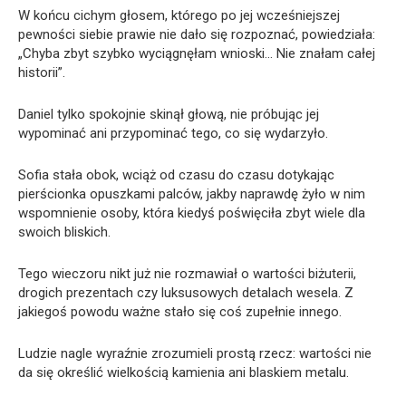
W końcu cichym głosem, którego po jej wcześniejszej
pewności siebie prawie nie dało się rozpoznać, powiedziała:
„Chyba zbyt szybko wyciągnęłam wnioski… Nie znałam całej
historii”.
Daniel tylko spokojnie skinął głową, nie próbując jej
wypominać ani przypominać tego, co się wydarzyło.
Sofia stała obok, wciąż od czasu do czasu dotykając
pierścionka opuszkami palców, jakby naprawdę żyło w nim
wspomnienie osoby, która kiedyś poświęciła zbyt wiele dla
swoich bliskich.
Tego wieczoru nikt już nie rozmawiał o wartości biżuterii,
drogich prezentach czy luksusowych detalach wesela. Z
jakiegoś powodu ważne stało się coś zupełnie innego.
Ludzie nagle wyraźnie zrozumieli prostą rzecz: wartości nie
da się określić wielkością kamienia ani blaskiem metalu.