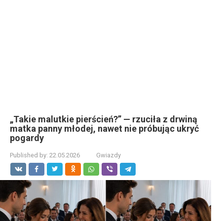
„Takie malutkie pierścień?” — rzuciła z drwiną
matka panny młodej, nawet nie próbując ukryć
pogardy
Published by:
22.05.2026
Gwiazdy