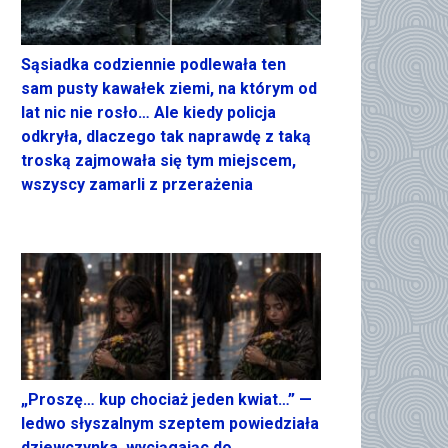
Sąsiadka codziennie podlewała ten
sam pusty kawałek ziemi, na którym od
lat nic nie rosło… Ale kiedy policja
odkryła, dlaczego tak naprawdę z taką
troską zajmowała się tym miejscem,
wszyscy zamarli z przerażenia
„Proszę… kup chociaż jeden kwiat…” —
ledwo słyszalnym szeptem powiedziała
dziewczynka, wyciągając do