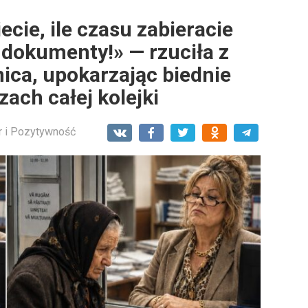
cie, ile czasu zabieracie
 dokumenty!» — rzuciła z
ica, upokarzając biednie
ach całej kolejki
 i Pozytywność