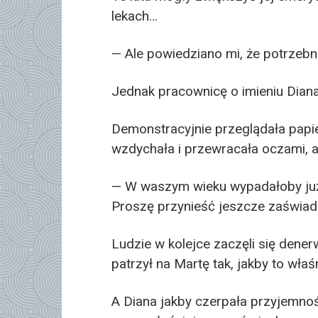
lekach…
— Ale powiedziano mi, że potrzebne
Jednak pracownicę o imieniu Diana 
Demonstracyjnie przeglądała papie
wzdychała i przewracała oczami, ab
— W waszym wieku wypadałoby już
Proszę przynieść jeszcze zaświad
Ludzie w kolejce zaczęli się dene
patrzył na Martę tak, jakby to właś
A Diana jakby czerpała przyjemnoś