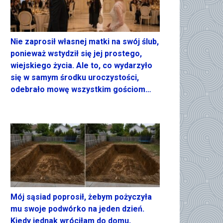
Nie zaprosił własnej matki na swój ślub,
ponieważ wstydził się jej prostego,
wiejskiego życia. Ale to, co wydarzyło
się w samym środku uroczystości,
odebrało mowę wszystkim gościom…
Mój sąsiad poprosił, żebym pożyczyła
mu swoje podwórko na jeden dzień.
Kiedy jednak wróciłam do domu,