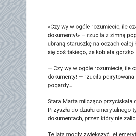
«Czy wy w ogóle rozumiecie, ile cz
dokumenty!» — rzuciła z zimną po
ubraną staruszkę na oczach całej ko
się coś takiego, że kobieta gorzk
— Czy wy w ogóle rozumiecie, ile c
dokumenty! — rzuciła poirytowana 
pogardy…
Stara Marta milcząco przyciskała d
Przyszła do działu emerytalnego t
dokumentach, przez który nie zalicz
Te lata mogły zwiększyć jej emeryt