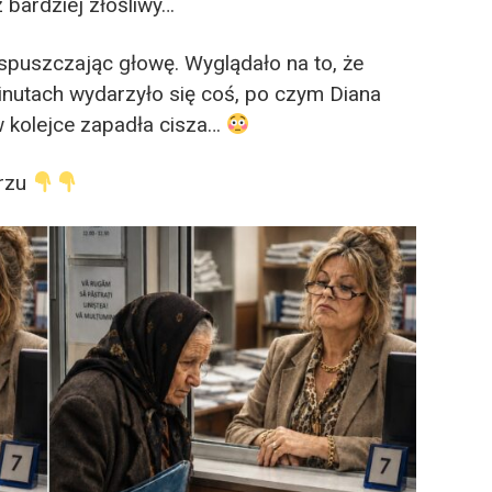
 bardziej złośliwy…
spuszczając głowę. Wyglądało na to, że
minutach wydarzyło się coś, po czym Diana
w kolejce zapadła cisza…
arzu