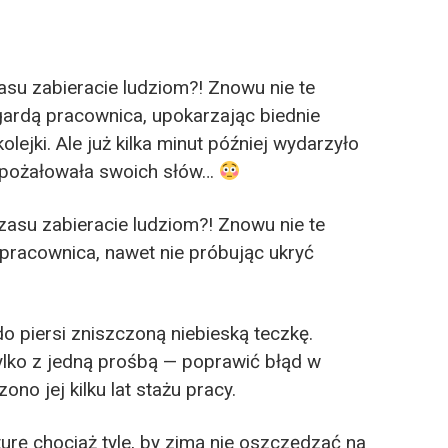
asu zabieracie ludziom?! Znowu nie te
gardą pracownica, upokarzając biednie
lejki. Ale już kilka minut później wydarzyło
o pożałowała swoich słów…
zasu zabieracie ludziom?! Znowu nie te
pracownica, nawet nie próbując ukryć
o piersi zniszczoną niebieską teczkę.
ylko z jedną prośbą — poprawić błąd w
ono jej kilku lat stażu pracy.
urę chociaż tyle, by zimą nie oszczędzać na