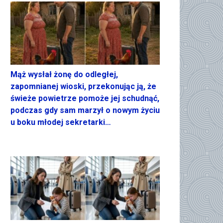
Mąż wysłał żonę do odległej,
zapomnianej wioski, przekonując ją, że
świeże powietrze pomoże jej schudnąć,
podczas gdy sam marzył o nowym życiu
u boku młodej sekretarki…