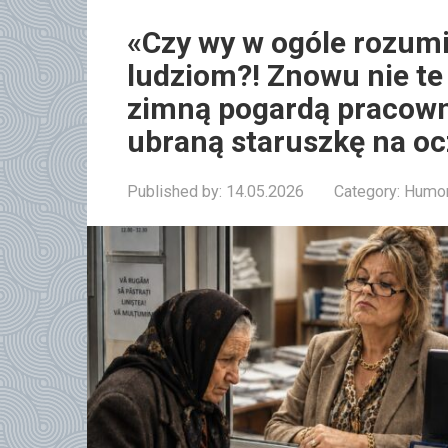
«Czy wy w ogóle rozumie
ludziom?! Znowu nie te
zimną pogardą pracown
ubraną staruszkę na ocz
Published by:
14.05.2026
Category:
Humor