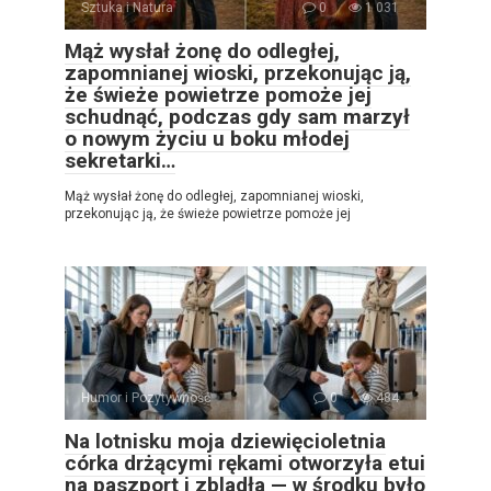
Sztuka i Natura
0
1 031
Mąż wysłał żonę do odległej,
zapomnianej wioski, przekonując ją,
że świeże powietrze pomoże jej
schudnąć, podczas gdy sam marzył
o nowym życiu u boku młodej
sekretarki…
Mąż wysłał żonę do odległej, zapomnianej wioski,
przekonując ją, że świeże powietrze pomoże jej
Humor i Pozytywność
0
484
Na lotnisku moja dziewięcioletnia
córka drżącymi rękami otworzyła etui
na paszport i zbladła — w środku było