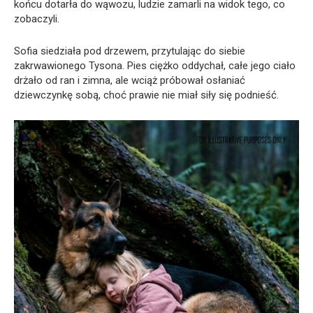
końcu dotarła do wąwozu, ludzie zamarli na widok tego, co
zobaczyli.
Sofia siedziała pod drzewem, przytulając do siebie
zakrwawionego Tysona. Pies ciężko oddychał, całe jego ciało
drżało od ran i zimna, ale wciąż próbował osłaniać
dziewczynkę sobą, choć prawie nie miał siły się podnieść.