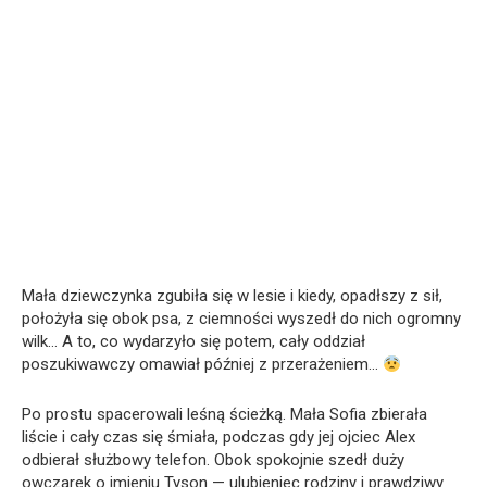
Mała dziewczynka zgubiła się w lesie i kiedy, opadłszy z sił,
położyła się obok psa, z ciemności wyszedł do nich ogromny
wilk… A to, co wydarzyło się potem, cały oddział
poszukiwawczy omawiał później z przerażeniem…
Po prostu spacerowali leśną ścieżką. Mała Sofia zbierała
liście i cały czas się śmiała, podczas gdy jej ojciec Alex
odbierał służbowy telefon. Obok spokojnie szedł duży
owczarek o imieniu Tyson — ulubieniec rodziny i prawdziwy