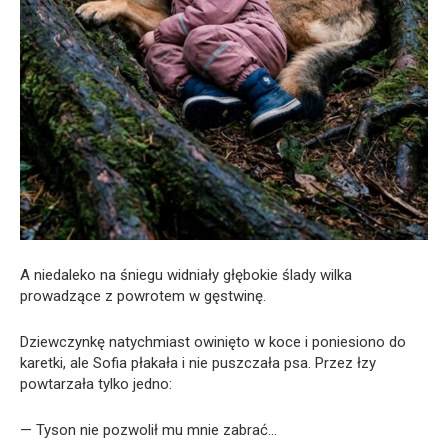
A niedaleko na śniegu widniały głębokie ślady wilka
prowadzące z powrotem w gęstwinę.
Dziewczynkę natychmiast owinięto w koce i poniesiono do
karetki, ale Sofia płakała i nie puszczała psa. Przez łzy
powtarzała tylko jedno:
— Tyson nie pozwolił mu mnie zabrać…