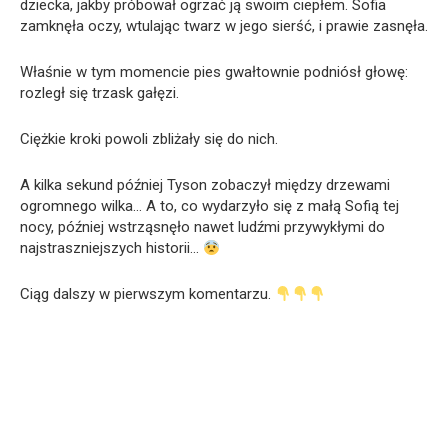
dziecka, jakby próbował ogrzać ją swoim ciepłem. Sofia
zamknęła oczy, wtulając twarz w jego sierść, i prawie zasnęła.
Właśnie w tym momencie pies gwałtownie podniósł głowę:
rozległ się trzask gałęzi.
Ciężkie kroki powoli zbliżały się do nich.
A kilka sekund później Tyson zobaczył między drzewami
ogromnego wilka… A to, co wydarzyło się z małą Sofią tej
nocy, później wstrząsnęło nawet ludźmi przywykłymi do
najstraszniejszych historii…
Ciąg dalszy w pierwszym komentarzu.