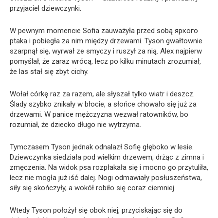
przyjaciel dziewczynki.
W pewnym momencie Sofia zauważyła przed sobą яркого
ptaka i pobiegła za nim między drzewami. Tyson gwałtownie
szarpnął się, wyrwał ze smyczy i ruszył za nią. Alex najpierw
pomyślał, że zaraz wrócą, lecz po kilku minutach zrozumiał,
że las stał się zbyt cichy.
Wołał córkę raz za razem, ale słyszał tylko wiatr i deszcz.
Ślady szybko znikały w błocie, a słońce chowało się już za
drzewami. W panice mężczyzna wezwał ratowników, bo
rozumiał, że dziecko długo nie wytrzyma.
Tymczasem Tyson jednak odnalazł Sofię głęboko w lesie.
Dziewczynka siedziała pod wielkim drzewem, drżąc z zimna i
zmęczenia. Na widok psa rozpłakała się i mocno go przytuliła,
lecz nie mogła już iść dalej. Nogi odmawiały posłuszeństwa,
siły się skończyły, a wokół robiło się coraz ciemniej.
Wtedy Tyson położył się obok niej, przyciskając się do