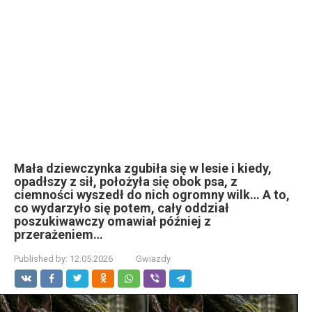
Mała dziewczynka zgubiła się w lesie i kiedy,
opadłszy z sił, położyła się obok psa, z
ciemności wyszedł do nich ogromny wilk… A to,
co wydarzyło się potem, cały oddział
poszukiwawczy omawiał później z
przerażeniem…
Published by:
12.05.2026
Gwiazdy