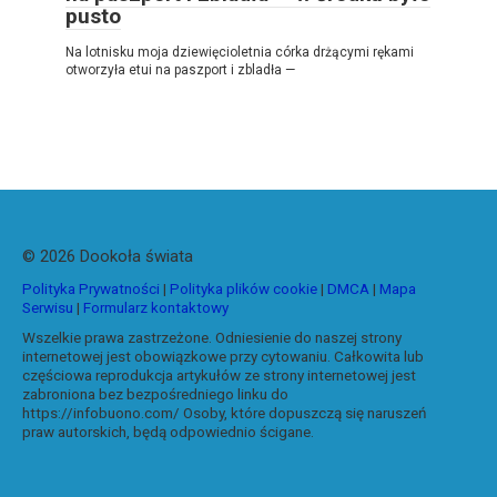
pusto
Na lotnisku moja dziewięcioletnia córka drżącymi rękami
otworzyła etui na paszport i zbladła —
© 2026 Dookoła świata
Polityka Prywatności
|
Polityka plików cookie
|
DMCA
|
Mapa
Serwisu
|
Formularz kontaktowy
Wszelkie prawa zastrzeżone. Odniesienie do naszej strony
internetowej jest obowiązkowe przy cytowaniu. Całkowita lub
częściowa reprodukcja artykułów ze strony internetowej jest
zabroniona bez bezpośredniego linku do
https://infobuono.com/ Osoby, które dopuszczą się naruszeń
praw autorskich, będą odpowiednio ścigane.