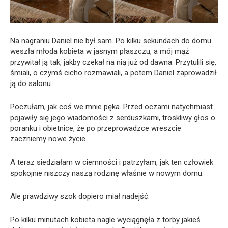
Na nagraniu Daniel nie był sam. Po kilku sekundach do domu
weszła młoda kobieta w jasnym płaszczu, a mój mąż
przywitał ją tak, jakby czekał na nią już od dawna. Przytulili się,
śmiali, o czymś cicho rozmawiali, a potem Daniel zaprowadził
ją do salonu.
Poczułam, jak coś we mnie pęka. Przed oczami natychmiast
pojawiły się jego wiadomości z serduszkami, troskliwy głos o
poranku i obietnice, że po przeprowadzce wreszcie
zaczniemy nowe życie.
A teraz siedziałam w ciemności i patrzyłam, jak ten człowiek
spokojnie niszczy naszą rodzinę właśnie w nowym domu.
Ale prawdziwy szok dopiero miał nadejść.
Po kilku minutach kobieta nagle wyciągnęła z torby jakieś