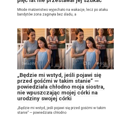
pięć lat nie przestawał jej szukać
Młode małżeństwo wyjechało na wakacje, lecz po ataku
bandytów żona zaginęła bez śladu, a
Gwiazdy
0
609
„Będzie mi wstyd, jeśli pojawi się
przed gośćmi w takim stanie” —
powiedziała chłodno moja siostra,
nie wpuszczając mojej córki na
urodziny swojej córki
„Będzie mi wstyd, jeśli pojawi się przed gośćmi w takim
stanie” — powiedziała chłodno