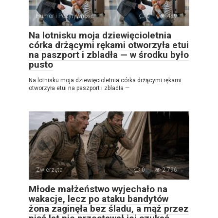
Humor i Pozytywność
0
489
Na lotnisku moja dziewięcioletnia
córka drżącymi rękami otworzyła etui
na paszport i zbladła — w środku było
pusto
Na lotnisku moja dziewięcioletnia córka drżącymi rękami
otworzyła etui na paszport i zbladła —
Zwierzęta
0
2 796
Młode małżeństwo wyjechało na
wakacje, lecz po ataku bandytów
żona zaginęła bez śladu, a mąż przez